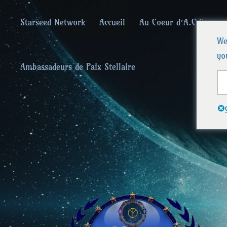
Starseed Network
Accueil
Au Coeur d’A.C.F.
We
yo
Ambassadeurs de Paix Stellaire
Alliances Céle
Que la paix prévale sur la Terre et dans l'U