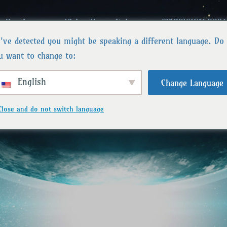
Boutique
Vision Humanitaire
SYMPOSIUM 2026
've detected you might be speaking a different language. Do
u want to change to:
English
Change Language
Close and do not switch language
stes
nivers