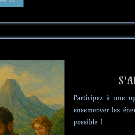
NS ICI
S'A
Participez à une o
ensemencer les éner
possible !