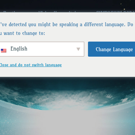
Boutique
Vision Humanitaire
SYMPOSIUM 2026
've detected you might be speaking a different language. Do
u want to change to:
English
Change Language
Close and do not switch language
stes
nivers