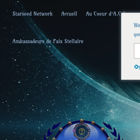
Starseed Network
Accueil
Au Coeur d’A.C.F.
We
yo
Ambassadeurs de Paix Stellaire
Alliances Céle
Que la paix prévale sur la Terre et dans l'U