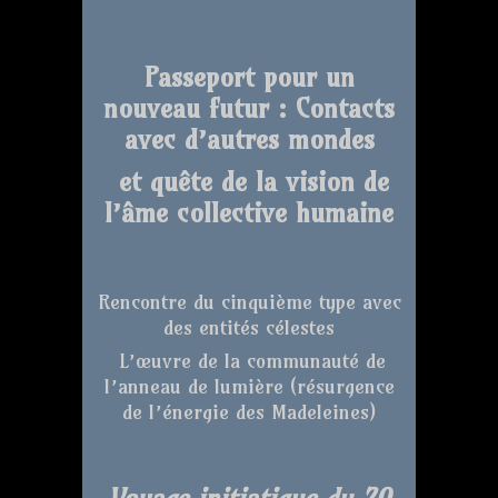
Passeport pour un
nouveau futur : Contacts
avec d’autres mondes
et quête de la vision de
l’âme collective humaine
Rencontre du cinquième type avec
des entités célestes
L’œuvre de la communauté de
l’anneau de lumière (résurgence
de l’énergie des Madeleines)
Voyage initiatique du 20