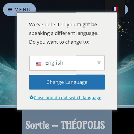
MENU
We've detected you might be
speaking a different language.
Do you want to change to:
Alliances Célestes
English
Que la paix prévale sur la Terre et dans l'Univers
Change Language
Close and do not switch language
Sortie – THÉOPOLIS