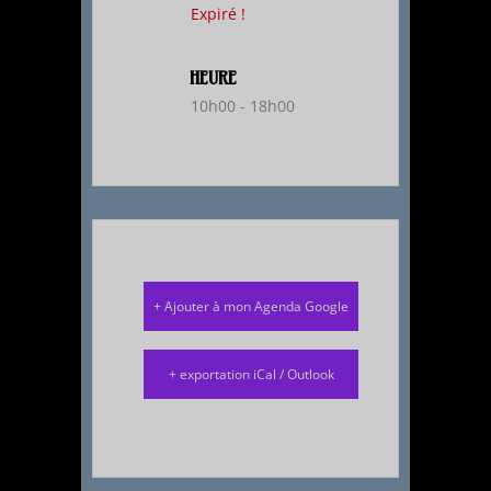
Expiré !
HEURE
10h00 - 18h00
+ Ajouter à mon Agenda Google
+ exportation iCal / Outlook