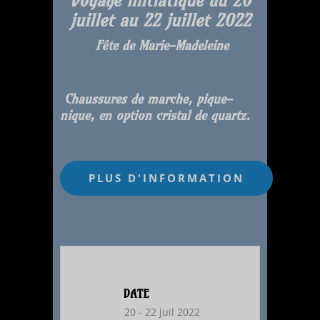
juillet au 22 juillet 2022
Fête de Marie-Madeleine
Chaussures de marche, pique-
nique, en option cristal de quartz.
DATE
20 - 22 Juil 2022