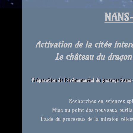
NANS-
Activation de la citée inte
Le château du dragon
Préparation de l’événementiel du passage trans
Recherches en sciences spi
Mise au point des nouveaux outils
Étude du processus de la mission célest