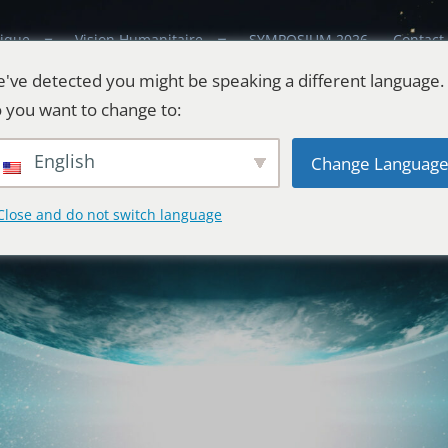
ique
Vision Humanitaire
SYMPOSIUM 2026
Contact
've detected you might be speaking a different language.
 you want to change to:
English
Change Languag
Close and do not switch language
estes
l'Univers