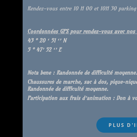
Rendez-vous entre 10 H 00 et 10H 30 parking 
Coordonnées GPS pour rendez-vous avec nos am
43 ° 2
0
‘
51
‘’ N
5 ° 4
7
’
52
‘’ E
Nota bene : Randonnée de difficulté moyenne
Chaussures de marche, sac à dos, pique-nique
Randonnée de difficulté moyenne.
Participation aux frais d’animation : Don à vo