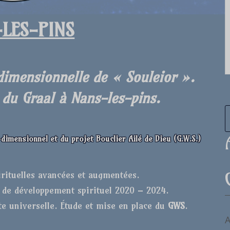
LES-PINS
rdimensionnelle de
« Soul
e
ior ».
 du Graal à Nans-les-pins
.
-dimensionnel
et du projet Bouclier Ailé de Dieu (G.W.S.)
rituelles avancées et augmentées.
 de développement spirituel 2020 – 2024.
e universelle. Étude et mise en place du
GWS
.
A