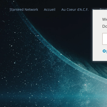
Starseed Network
Accueil
Au Coeur d’A.C.F.
Bout
We
Do
Alliances Cél
Que la paix prévale sur la Terre et dans 