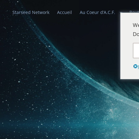
Starseed Network
Accueil
Au Coeur d’A.C.F.
Bout
We
Do
Alliances Cél
Que la paix prévale sur la Terre et dans 