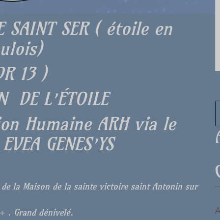
SAINT SER ( étoile en
ulois)
DR 13 )
N DE L’ÉTOILE
tion Humaine ARH via le
EVEA GENES’YS
de la Maison de la sainte victoire saint Antonin sur
A
+ .
Grand dénivelé.