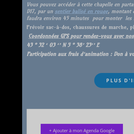
Vous pouvez accéder à cette chapelle en parta
D17, par un
sentier balisé en rouge
, montant e
faudra environ
45 minutes
pour monter les
Prévoir sac-à-dos, chaussures de marche, pi
Coordonnées GPS pour rendez-vous avec nos a
43 ° 32 ‘ 03 ‘’ N 5 ° 38’ 23‘’ E
Participation aux frais d’animation : Don à vo
+ Ajouter à mon Agenda Google