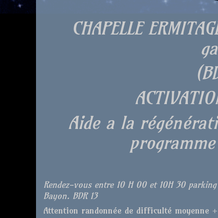
CHAPELLE ERMITAGE 
ga
(B
ACTIVATIO
Aide a la régénéra
programme 
Rendez-vous
entre 10 H 00 et 10H 30 parking 
Bayon. BDR 13
Attention randonnée de difficulté moyenne +