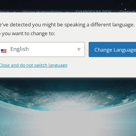
ique
Vision Humanitaire
SYMPOSIUM 2026
Contact
've detected you might be speaking a different language.
 you want to change to:
English
Change Languag
Close and do not switch language
estes
l'Univers