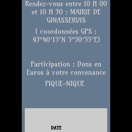
Rendez-vous entre 10 H 00
et 10 H 3O : MAIRIE DE
GINASSERVIS
( coordonnées GPS :
43°40’15″N 5°50’55″E)
Participation : Dons en
Euros à votre convenance
PIQUE-NIQUE
DATE