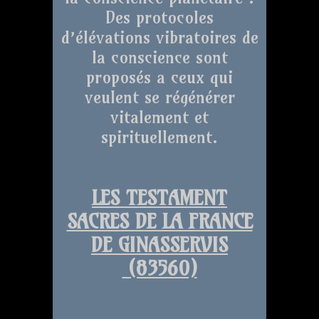
Des protocoles
d’élévations vibratoires de
la conscience sont
proposés a ceux qui
veulent se régénérer
vitalement et
spirituellement.
LES TESTAMENT
SACRES DE LA FRANCE
DE GINASSERVIS
(83560)