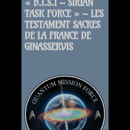
« B.I.S.I – SIRIAN
TASK FORCE » – LES
TESTAMENT SACRES
DE LA FRANCE DE
GINASSERVIS