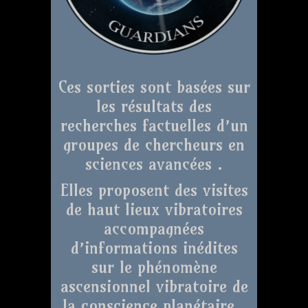
Ces sorties sont basées sur
les résultats des
recherches factuelles d’un
groupes de chercheurs en
sciences avancées .
Elles proposent des visites
de haut lieux vibratoires
accompagnées
d’informations inédites
sur le phénomène
ascensionnel vibratoire de
la conscience planétaire .