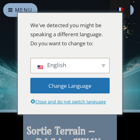
MENU
We've detected you might be
speaking a different language.
Do you want to change to:
Alliances Célestes
English
Que la paix prévale sur la Terre et dans l'Univers
Change Language
Close and do not switch language
Sortie Terrain –