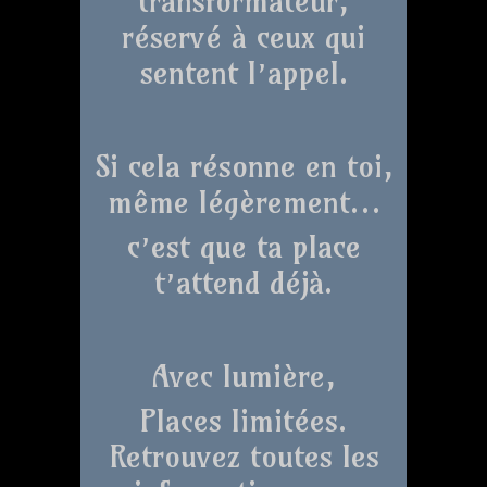
transformateur,
réservé à ceux qui
sentent l’appel.
Si cela résonne en toi,
même légèrement…
c’est que ta place
t’attend déjà.
Avec lumière,
Places limitées.
Retrouvez toutes les