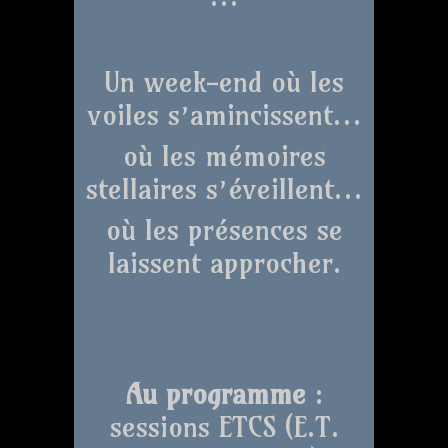
Un week-end où les
voiles s’amincissent…
où les mémoires
stellaires s’éveillent…
où les présences se
laissent approcher.
Au programme
:
sessions ETCS (E.T.