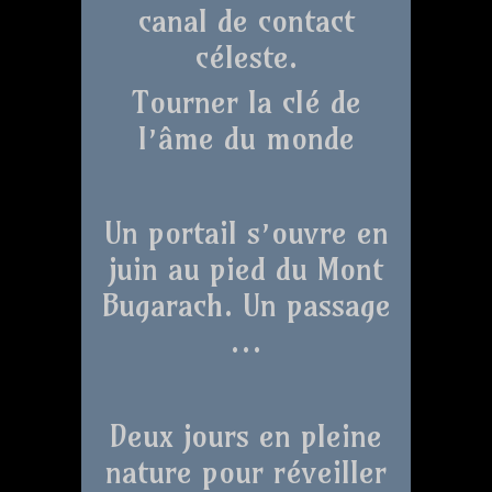
canal de contact
céleste.
Tourner la clé de
l’âme du monde
Un portail s’ouvre en
juin au pied du Mont
Bugarach. Un passage
…
Deux jours en pleine
nature pour réveiller