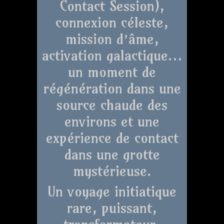
Contact Session),
connexion céleste,
mission d’âme,
activation galactique…
un moment de
régénération dans une
source chaude des
environs et une
expérience de contact
dans une grotte
mystérieuse.
Un voyage initiatique
rare, puissant,