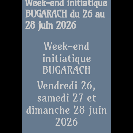
Week-end initiatique
BUGARACH du 26 au
28 juin 2026
Week-end
initiatique
BUGARACH
Vendredi 26,
samedi 27 et
dimanche 28 juin
2026