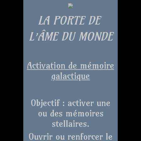
LA PORTE DE
L’ÂME DU MONDE
Activation de mémoire
galactique
Objectif : activer une
ou des mémoires
stellaires.
Ouvrir ou renforcer le