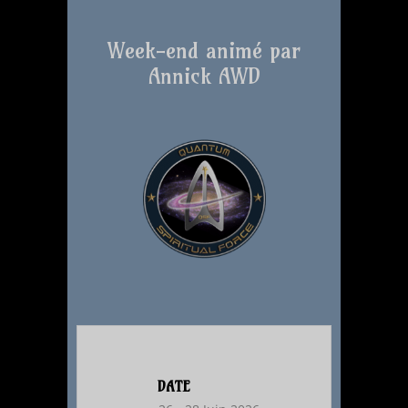
Week-end animé par
Annick AWD
DATE