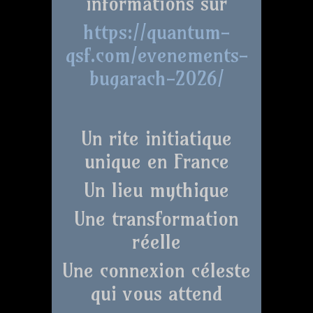
informations sur
https://quantum-
qsf.com/evenements-
bugarach-2026/
Un rite initiatique
unique en France
Un lieu mythique
Une transformation
réelle
Une connexion céleste
qui vous attend