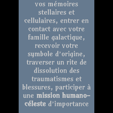
vos mémoires
stellaires et
cellulaires, entrer en
contact avec votre
famille galactique,
recevoir votre
symbole d’origine,
traverser un rite de
dissolution des
traumatismes et
blessures, participer à
une
mission humano-
céleste
d’importance
…