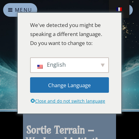
MENU
We've detected you might be
speaking a different language.
Do you want to change to:
Alliances Célestes
English
Que la paix prévale sur la Terre et dans l'Univers
Change Language
Close and do not switch language
Sortie Terrain –