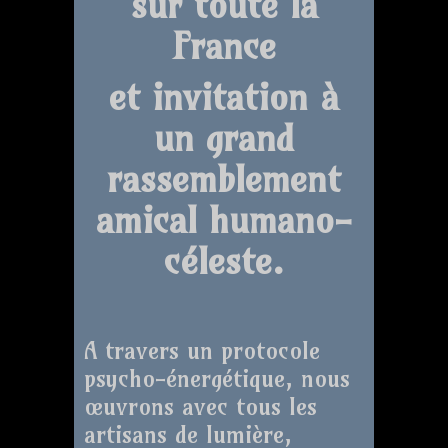
sur toute la
France
et invitation à
un grand
rassemblement
amical humano-
céleste.
A travers un protocole
psycho-énergétique, nous
œuvrons avec tous les
artisans de lumière,