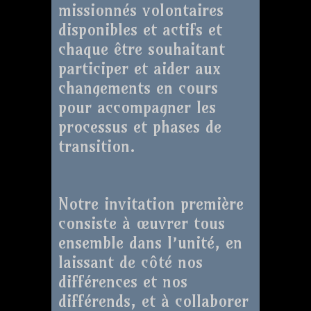
missionnés volontaires
disponibles et actifs et
chaque être souhaitant
participer et aider aux
changements en cours
pour accompagner les
processus et phases de
transition.
Notre invitation première
consiste à œuvrer tous
ensemble dans l’unité, en
laissant de côté nos
différences et nos
différends, et à collaborer