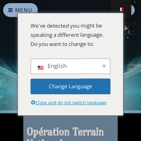
MENU
We've detected you might be
speaking a different language.
Do you want to change to:
Alliances Célestes
English
Que la paix prévale sur la Terre et dans l'Univers
Change Language
Close and do not switch language
Opération Terrain