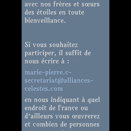
avec nos frères et sœurs
des étoiles en toute
bienveillance.
Si vous souhaitez
participer, il suffit de
nous écrire à :
marie-pierre.c-
secretariat@alliances-
celestes.com
en nous indiquant à quel
endroit de France ou
d’ailleurs vous œuvrerez
et combien de personnes