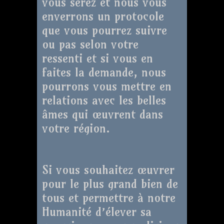
vous serez et nous vous
enverrons un protocole
que vous pourrez suivre
ou pas selon votre
ressenti et si vous en
faites la demande, nous
pourrons vous mettre en
relations avec les belles
âmes qui œuvrent dans
votre région.
Si vous souhaitez œuvrer
pour le plus grand bien de
tous et permettre à notre
Humanité d’élever sa