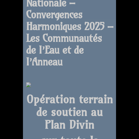
Nationale –
Convergences
Harmoniques 2025 –
Les Communautés
de l’Eau et de
l’Anneau
Opération terrain
de soutien au
Plan Divin