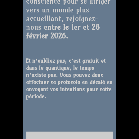
conscience pour se diriger
vers un monde plus
accueillant, rejoignez-
nous
entre le 1er et 28
février 2026.
Et n’oubliez pas, c’est gratuit et
dans le quantique, le temps
n’existe pas. Vous pouvez donc
effectuer ce protocole en décalé en
envoyant vos intentions pour cette
période.