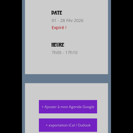
DATE
01 - 28 Fév 2026
Expiré !
HEURE
7h05 - 17h10
+ Ajouter à mon Agenda Google
+ exportation iCal / Outlook