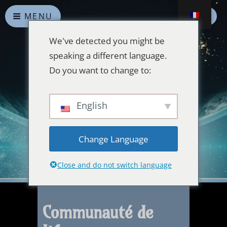
MENU
We've detected you might be
speaking a different language.
Do you want to change to:
Alliances Célestes
English
Que la paix prévale sur la Terre et dans l'Univers
Change Language
Close and do not switch language
Communauté de