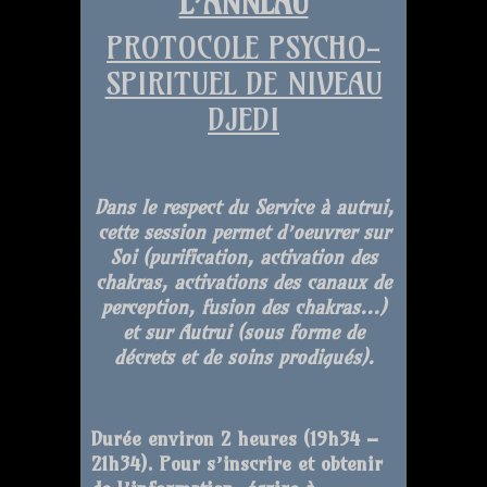
L’ANNEAU
PROTOCOLE PSYCHO-
SPIRITUEL DE NIVEAU
DJEDI
Dans le respect du Service à autrui,
cette session permet d’oeuvrer sur
Soi (purification, activation des
chakras, activations des canaux de
perception, fusion des chakras…)
et sur Autrui (sous forme de
décrets et de soins prodigués).
Durée environ 2 heures (19h34 –
21h34). Pour s’inscrire et obtenir