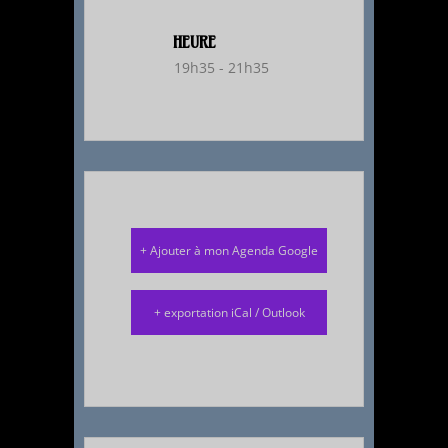
HEURE
19h35 - 21h35
+ Ajouter à mon Agenda Google
+ exportation iCal / Outlook