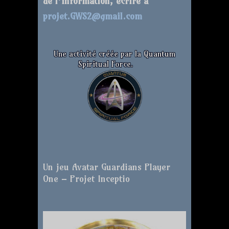
de l’information, écrire à
projet.GWS2@gmail.com
Une activité créée par la Quantum
Spiritual Force.
Un jeu Avatar Guardians Player
One – Projet Inceptio