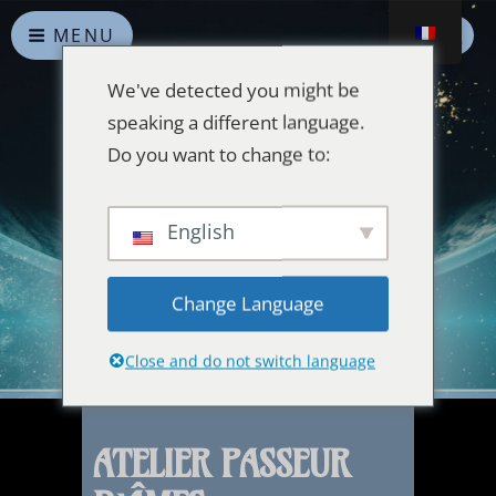
MENU
We've detected you might be
speaking a different language.
Do you want to change to:
Alliances Célestes
English
Que la paix prévale sur la Terre et dans l'Univers
Change Language
Close and do not switch language
ATELIER PASSEUR