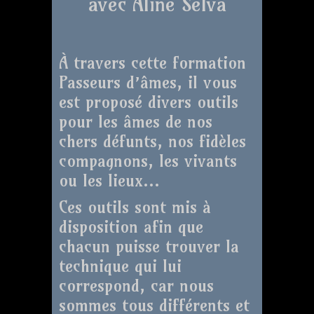
avec Aline Selva
À travers cette formation
Passeurs d’âmes, il vous
est proposé divers outils
pour les âmes de nos
chers défunts, nos fidèles
compagnons, les vivants
ou les lieux…
Ces outils sont mis à
disposition afin que
chacun puisse trouver la
technique qui lui
correspond, car nous
sommes tous différents et