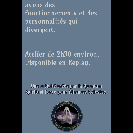
avons des
fonctionnements et des
personnalités qui
divergent.
Atelier de 2h30 environ.
Disponible en Replay.
Une activité créée par la Quantum
Spiritual Force pour Alliances Célestes