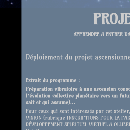
PROJE
APPRENDRE A ENTRER DA
Déploiement du projet ascensionne
Extrait du programme
:
Préparation vibratoire à une ascension con
l’évolution collective planétaire vers un fu
sait et qui assume)…
Pour ceux qui sont intéressés par cet atelier,
VISION (rubrique INSCRIPTIONS POUR LA PAR
DÉVELOPPEMENT SPIRITUEL VIRTUEL A OLLIERES