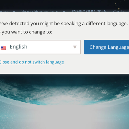
ique
Vision Humanitaire
SYMPOSIUM 2026
Contact
've detected you might be speaking a different language.
 you want to change to:
English
Change Languag
Close and do not switch language
estes
l'Univers