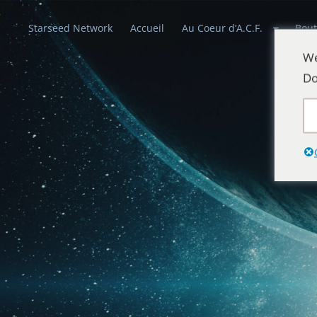
Starseed Network
Accueil
Au Coeur d’A.C.F.
Bout
We
Do
Alliances Cél
Que la paix prévale sur la Terre et dans 