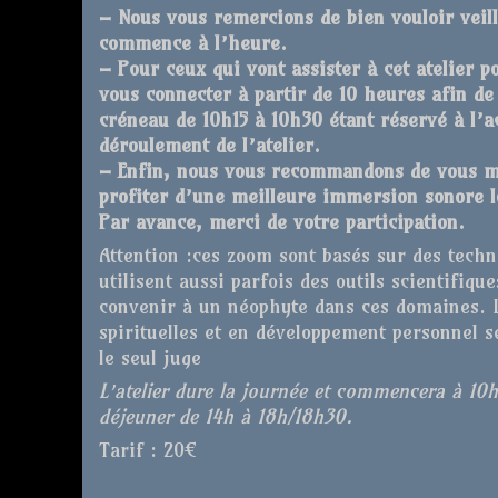
– Nous vous remercions de bien vouloir veille
commence à l’heure.
– Pour ceux qui vont assister à cet atelier p
vous connecter à partir de 10 heures afin de 
créneau de 10h15 à 10h30 étant réservé à l’ac
déroulement de l’atelier.
– Enfin, nous vous recommandons de vous mun
profiter d’une meilleure immersion sonore l
Par avance, merci de votre participation.
Attention :ces zoom sont basés sur des techn
utilisent aussi parfois des outils scientifiqu
convenir à un néophyte dans ces domaines. 
spirituelles et en développement personnel s
le seul juge
L’atelier dure la journée et commencera à 10
déjeuner de 14h à 18h/18h30.
Tarif : 20€