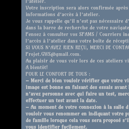
l’atelier.
Votre inscription sera alors confirmée après
informations d’accès à l’atelier.
Je vous rappelle qu’il n’est pas nécessaire d’
dans la barre de recherche de votre navigate
Pensez à consulter vos SPAMS / Courriers ind
l’accès à l’atelier dans votre boîte de récept
SI VOUS N’AVEZ RIEN REÇU, MERCI DE CONT
Projet.GWS@gmail.com.
Au plaisir de vous voir lors de ces ateliers v
A bientôt!
POUR LE CONFORT DE TOUS :
– Merci de bien vouloir vérifier que votre vi
image est bonne en faisant des essais avant 
n’avez personne avec qui faire un test, me
effectuer un test avant la date.
– Au moment de votre connexion à la salle d
vouloir vous renommer en indiquant votre pr
de famille lorsque cela vous sera proposé s’
vous identifier facilement.