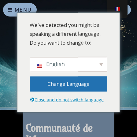
MENU
We've detected you might be
speaking a different language.
Do you want to change to:
Alliances Célestes
English
Que la paix prévale sur la Terre et dans l'Univers
Change Language
Close and do not switch language
Communauté de