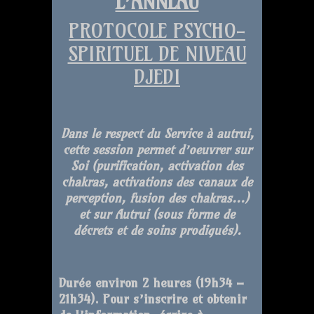
L’ANNEAU
PROTOCOLE PSYCHO-
SPIRITUEL DE NIVEAU
DJEDI
Dans le respect du Service à autrui,
cette session permet d’oeuvrer sur
Soi (purification, activation des
chakras, activations des canaux de
perception, fusion des chakras…)
et sur Autrui (sous forme de
décrets et de soins prodigués).
Durée environ 2 heures (19h34 –
21h34). Pour s’inscrire et obtenir