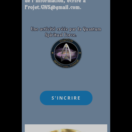
de l’information, écrire à
Projet.GWS@gmail.com.
Une activité créée par la Quantum
Spiritual Force.