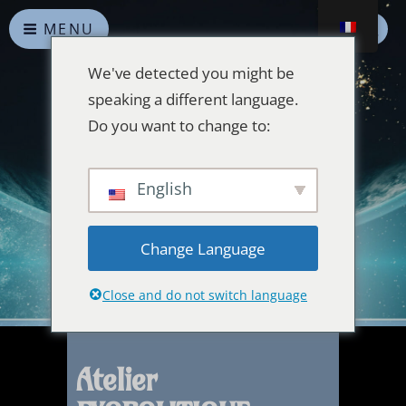
MENU
We've detected you might be
speaking a different language.
Do you want to change to:
Alliances Célestes
English
Que la paix prévale sur la Terre et dans l'Univers
Change Language
Close and do not switch language
Atelier