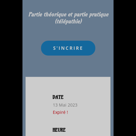
Partie théorique et partie pratique
(télépathie)
DATE
13 Mai 2023
Expiré !
HEURE