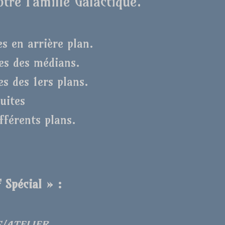
tre Famille Galactique.
es en arrière plan.
ves des médians.
es des 1ers plans.
fuites
fférents plans.
 Spécial » :