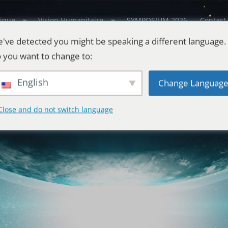
ique
Vision Humanitaire
SYMPOSIUM 2026
Contact
've detected you might be speaking a different language.
 you want to change to:
English
Change Languag
Close and do not switch language
estes
l'Univers