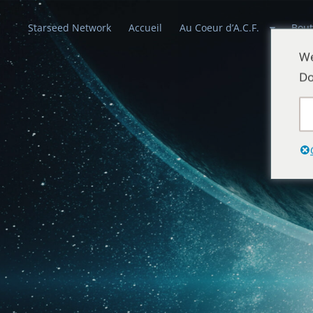
Starseed Network
Accueil
Au Coeur d’A.C.F.
Bout
We
Do
Alliances Cél
Que la paix prévale sur la Terre et dans 