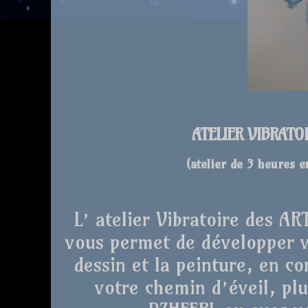
ATELIER VIBRATO
(atelier de 3 heures 
L’ atelier Vibratoire des A
vous permet de développer vo
dessin et la peinture, en co
votre chemin d’éveil, plu