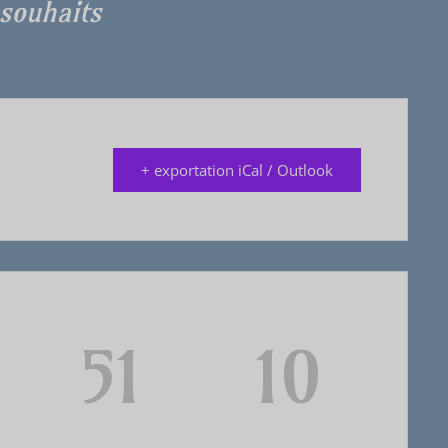
souhaits
+ exportation iCal / Outlook
51
9