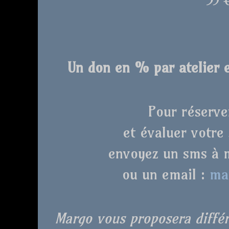
35 
Un don en % par atelier e
Pour réserve
et évaluer votre
envoyez un sms à m
ou un email :
ma
Margo vous proposera différ