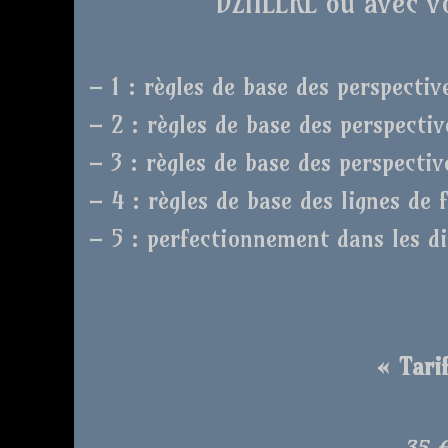
DZHEERL ou avec vo
– 1 : règles de base des perspectiv
– 2 : règles de base des perspecti
– 3 : règles de base des perspectiv
– 4 : règles de base des lignes de 
– 5 : perfectionnement dans les di
« Tarif