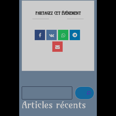
PARTAGEZ CET ÉVÉNEMENT
Articles récents