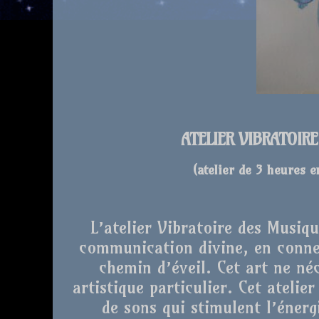
ATELIER VIBRATOIR
(atelier de 3 heures 
L’atelier Vibratoire des Musiq
communication divine, en conne
chemin d’éveil. Cet art ne né
artistique particulier. Cet atelie
de sons qui stimulent l’énergi