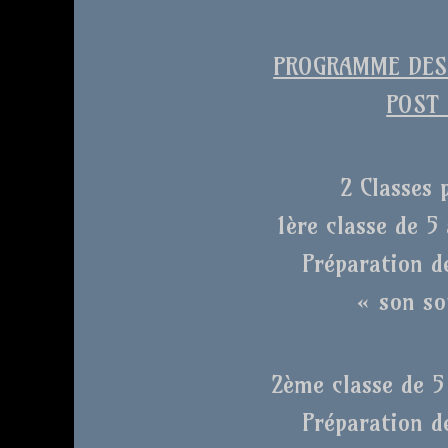
PROGRAMME DES 
POST 
2 Classes 
1ère classe de 5 
Préparation d
« son so
2ème classe de 5 
Préparation d