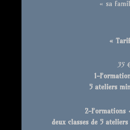
« sa famil
« Tarif
35 
1-Formation
5 ateliers mi
2-Formations «
deux classes de 5 atelier