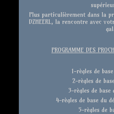
supérieu
Plus particulièrement dans la p
DZHEERL, la rencontre avec votr
gal
PROGRAMME DES PROCHA
1-règles de base
2-règles de bas
3-règles de base 
4-règles de base du d
5-règles de b