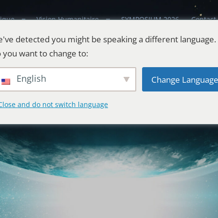
ique
Vision Humanitaire
SYMPOSIUM 2026
Contact
've detected you might be speaking a different language.
 you want to change to:
English
Change Languag
Close and do not switch language
estes
l'Univers