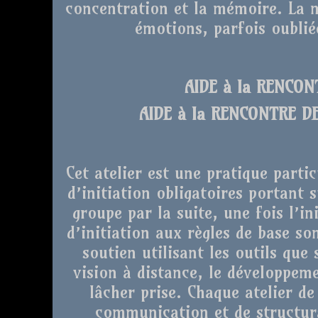
concentration et la mémoire. La m
émotions, parfois oubli
AIDE à la RENCO
AIDE à la RENCONTRE D
Cet atelier est une pratique partic
d’initiation obligatoires portant s
groupe par la suite, une fois l’in
d’initiation aux règles de base s
soutien utilisant les outils que
vision à distance, le développeme
lâcher prise. Chaque atelier de
communication et de structura