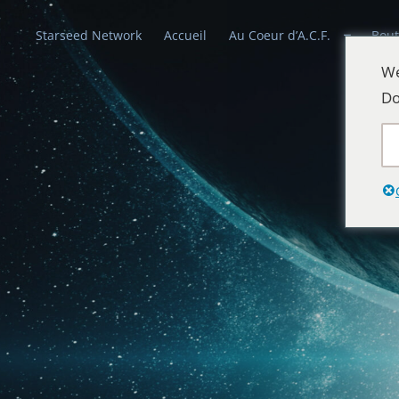
Starseed Network
Accueil
Au Coeur d’A.C.F.
Bout
We
Do
Alliances Cél
Que la paix prévale sur la Terre et dans 