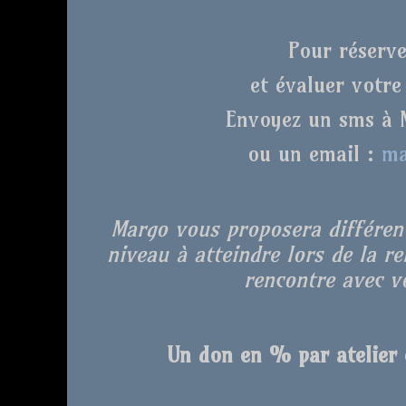
Pour réserve
et évaluer votre
Envoyez un sms à 
ou un email :
ma
Margo vous proposera différent
niveau à atteindre lors de la r
rencontre avec vo
Un don en % par atelier e