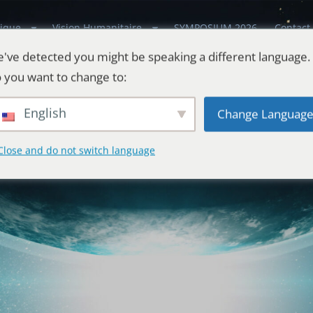
ique
Vision Humanitaire
SYMPOSIUM 2026
Contact
've detected you might be speaking a different language.
 you want to change to:
English
Change Languag
Close and do not switch language
estes
l'Univers