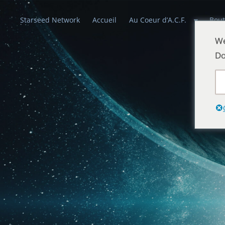
Starseed Network
Accueil
Au Coeur d’A.C.F.
Bout
We
Do
Alliances Cél
Que la paix prévale sur la Terre et dans 