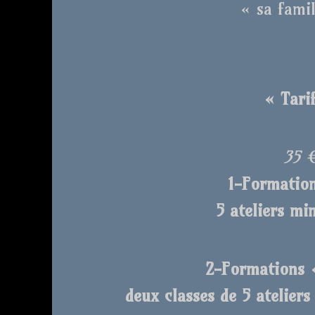
« sa famil
« Tarif
35 
1-Formation
5 ateliers mi
2-Formations «
deux classes de 5 atelier