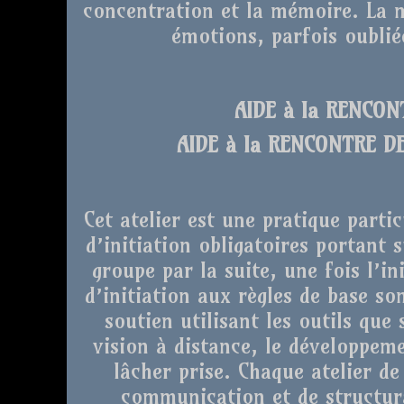
concentration et la mémoire. La m
émotions, parfois oubli
AIDE à la RENCO
AIDE à la RENCONTRE D
Cet atelier est une pratique partic
d’initiation obligatoires portant s
groupe par la suite, une fois l’in
d’initiation aux règles de base s
soutien utilisant les outils que
vision à distance, le développeme
lâcher prise. Chaque atelier de
communication et de structura