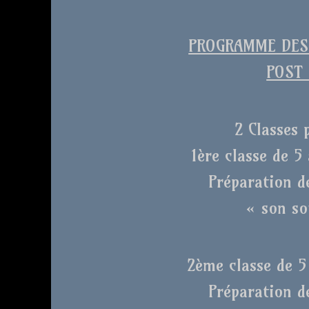
PROGRAMME DES 
POST 
2 Classes 
1ère classe de 5 
Préparation d
« son so
2ème classe de 5 
Préparation d