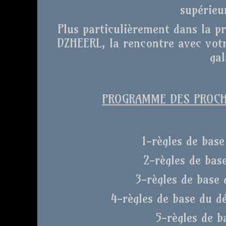
supérieu
Plus particulièrement dans la p
DZHEERL, la rencontre avec votr
gal
PROGRAMME DES PROCHA
1-règles de base
2-règles de bas
3-règles de base 
4-règles de base du d
5-règles de b