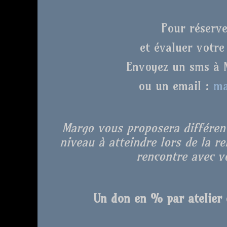
Pour réserve
et évaluer votre
Envoyez un sms à 
ou un email :
ma
Margo vous proposera différent
niveau à atteindre lors de la r
rencontre avec vo
Un don en % par atelier e