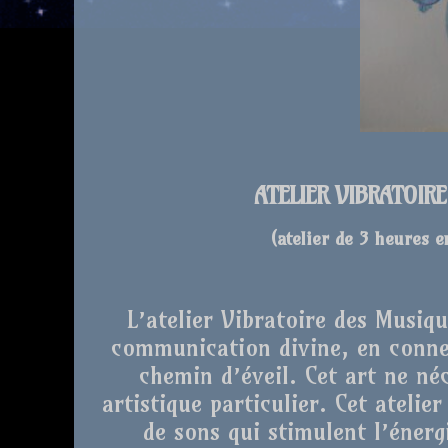
ATELIER VIBRATOIR
(atelier de 3 heures 
L’atelier Vibratoire des Musiq
communication divine, en conne
chemin d’éveil. Cet art ne né
artistique particulier. Cet atelie
de sons qui stimulent l’énergi