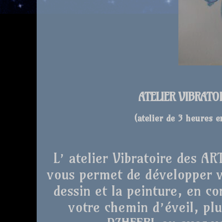
ATELIER VIBRATO
(atelier de 3 heures 
L’ atelier Vibratoire des A
vous permet de développer vo
dessin et la peinture, en co
votre chemin d’éveil, plu