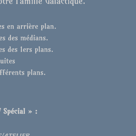
tre Famille Galactique.
es en arrière plan.
ves des médians.
es des 1ers plans.
fuites
fférents plans.
 Spécial » :