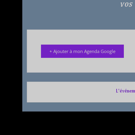
vos 
+ Ajouter à mon Agenda Google
L'événem