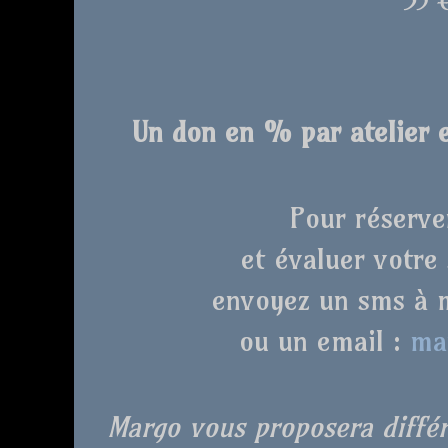
35 
Un don en % par atelier e
Pour réserve
et évaluer votre
envoyez un sms à m
ou un email :
ma
Margo vous proposera différ