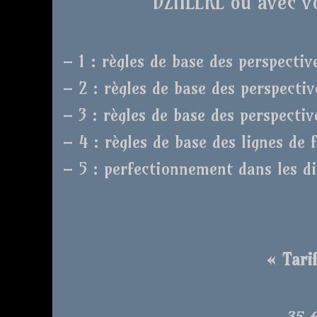
DZHEERL ou avec vo
– 1 : règles de base des perspectiv
– 2 : règles de base des perspecti
– 3 : règles de base des perspectiv
– 4 : règles de base des lignes de 
– 5 : perfectionnement dans les di
« Tarif