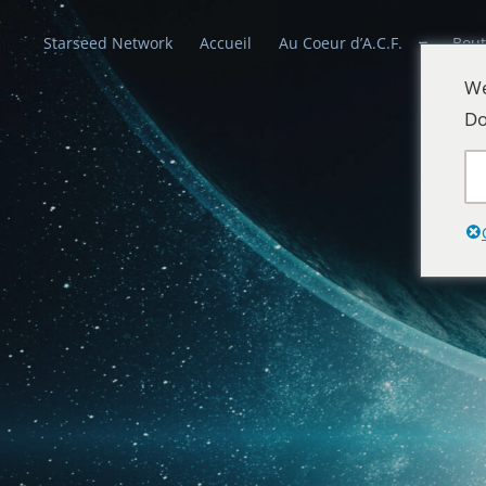
Starseed Network
Accueil
Au Coeur d’A.C.F.
Bout
We
Do
Alliances Cél
Que la paix prévale sur la Terre et dans 