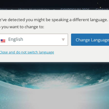
ique
Vision Humanitaire
SYMPOSIUM 2026
Contact
've detected you might be speaking a different language.
 you want to change to:
English
Change Languag
Close and do not switch language
estes
l'Univers