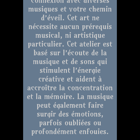
musiques et votre chemin
d’éveil. Cet art ne
nécessite aucun prérequis
musical, ni artistique
particulier. Cet atelier est
basé sur l’écoute de la
musique et de sons qui
stimulent l’énergie
créative et aident à
accroître la concentration
et la mémoire. La musique
peut également faire
surgir des émotions,
parfois oubliées ou
profondément enfouies.