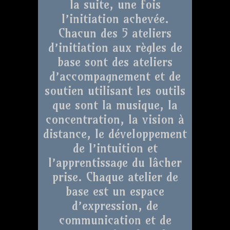
la suite, une fois
l’initiation achevée.
Chacun des 5 ateliers
d’initiation aux règles de
base sont des ateliers
d’accompagnement et de
soutien utilisant les outils
que sont la musique, la
concentration, la vision à
distance, le développement
de l’intuition et
l’apprentissage du lâcher
prise. Chaque atelier de
base est un espace
d’expression, de
communication et de