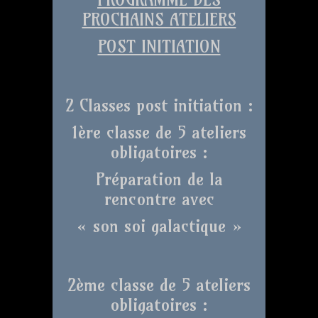
PROCHAINS ATELIERS
POST INITIATION
2 Classes post initiation :
1ère classe de 5 ateliers
obligatoires :
Préparation de la
rencontre avec
« son soi galactique »
2ème classe de 5 ateliers
obligatoires :