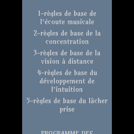
1-règles de base de
l’écoute musicale
2-règles de base de la
concentration
3-règles de base de la
vision à distance
4-règles de base du
développement de
l’intuition
5-règles de base du lâcher
prise
PROGRAMME DES