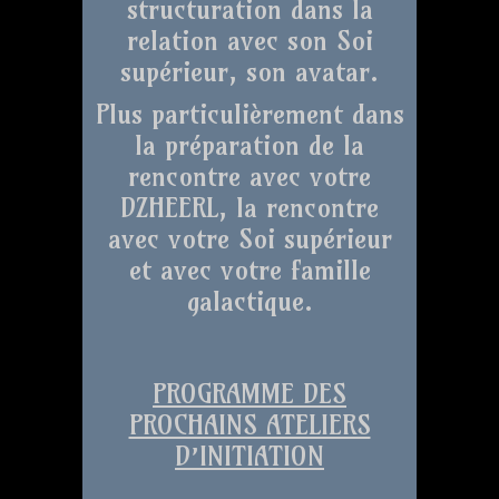
structuration dans la
relation avec son Soi
supérieur, son avatar.
Plus particulièrement dans
la préparation de la
rencontre avec votre
DZHEERL, la rencontre
avec votre Soi supérieur
et avec votre famille
galactique.
PROGRAMME DES
PROCHAINS ATELIERS
D’INITIATION