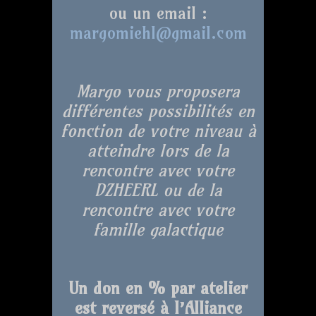
ou un email :
margomiehl@gmail.com
Margo vous proposera
différentes possibilités en
fonction de votre niveau à
atteindre lors de la
rencontre avec votre
DZHEERL ou de la
rencontre avec votre
famille galactique
Un don en % par atelier
est reversé à l’Alliance