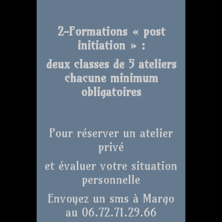
2-Formations « post
initiation » :
deux classes de 5 ateliers
chacune minimum
obligatoires
Pour réserver un atelier
privé
et évaluer votre situation
personnelle
Envoyez un sms à Margo
au 06.72.71.29.66