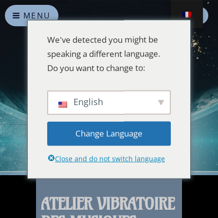
MENU
We've detected you might be
speaking a different language.
Do you want to change to:
Alliances Célestes
English
Que la paix prévale sur la Terre et dans l'Univers
Change Language
Close and do not switch language
ATELIER VIBRATOIRE