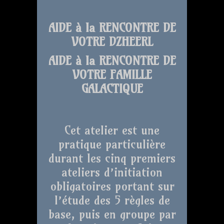
AIDE à la RENCONTRE DE
VOTRE DZHEERL
AIDE à la RENCONTRE DE
VOTRE FAMILLE
GALACTIQUE
Cet atelier est une
pratique particulière
durant les cinq premiers
ateliers d’initiation
obligatoires portant sur
l’étude des 5 règles de
base, puis en groupe par