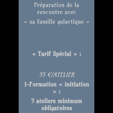
Préparation de la
rencontre avec
« sa famille galactique »
« Tarif Spécial » :
35 €/ATELIER
1-Formation « initiation
» :
5 ateliers minimum
obligatoires