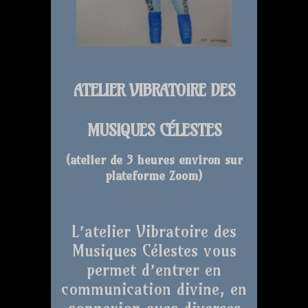
ATELIER VIBRATOIRE DES
MUSIQUES CÉLESTES
(atelier de 3 heures environ sur
plateforme Zoom
)
L’atelier Vibratoire des
Musiques Célestes vous
permet d’entrer en
communication divine, en
connexion avec diverses