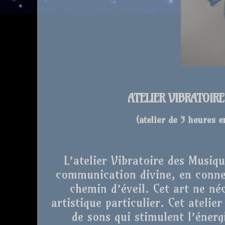
ATELIER VIBRATOIR
(atelier de 3 heures 
L’atelier Vibratoire des Musiq
communication divine, en conne
chemin d’éveil. Cet art ne né
artistique particulier. Cet atelie
de sons qui stimulent l’énergi