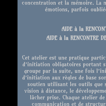
concentration et la mémoire. La m
émotions, parfois oubli
AIDE à la RENCO
AIDE à la RENCONTRE D
Cet atelier est une pratique partic
d’initiation obligatoires portant s
groupe par la suite, une fois l’in
d’initiation aux règles de base s
soutien utilisant les outils que
vision à distance, le développeme
lâcher prise. Chaque atelier de
communication et de structura