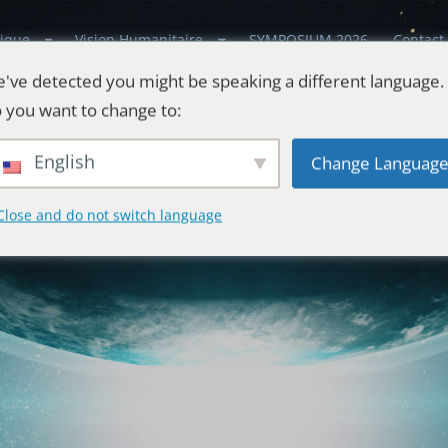
ique
Vision Humanitaire
SYMPOSIUM 2026
Contact
've detected you might be speaking a different language.
 you want to change to:
English
Change Languag
Close and do not switch language
estes
l'Univers