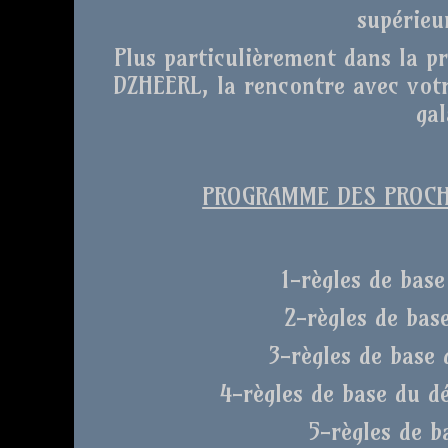
supérieu
Plus particulièrement dans la p
DZHEERL, la rencontre avec votr
gal
PROGRAMME DES PROCHA
1-règles de base
2-règles de bas
3-règles de base 
4-règles de base du d
5-règles de b