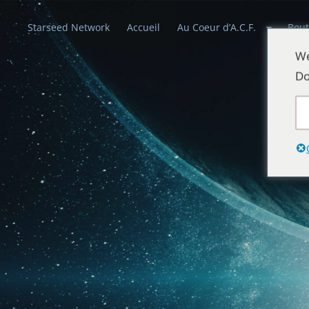
Starseed Network
Accueil
Au Coeur d’A.C.F.
Bout
We
Do
Alliances Cél
Que la paix prévale sur la Terre et dans 