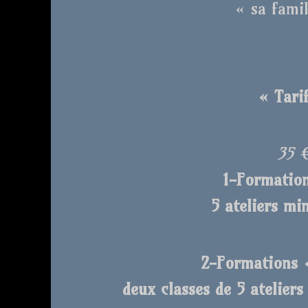
« sa famil
« Tarif
35 
1-Formation
5 ateliers mi
2-Formations «
deux classes de 5 atelier