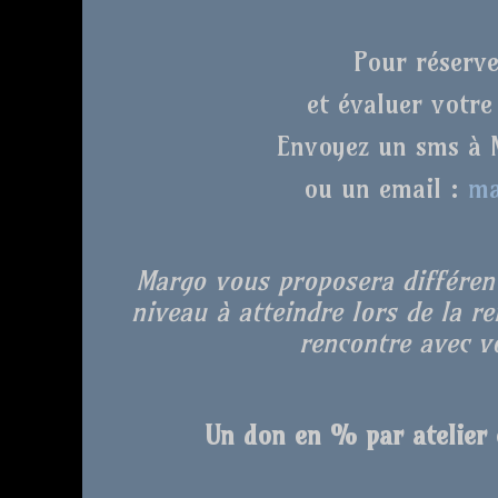
Pour réserve
et évaluer votre
Envoyez un sms à 
ou un email :
ma
Margo vous proposera différent
niveau à atteindre lors de la r
rencontre avec vo
Un don en % par atelier e