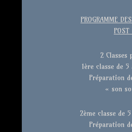
PROGRAMME DES 
POST 
2 Classes 
1ère classe de 5 
Préparation d
« son so
2ème classe de 5 
Préparation d