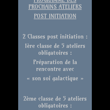
PROCHAINS ATELIERS
POST INITIATION
2 Classes post initiation :
1ère classe de 5 ateliers
obligatoires :
Préparation de la
rencontre avec
« son soi galactique »
2ème classe de 5 ateliers
obligatoires :