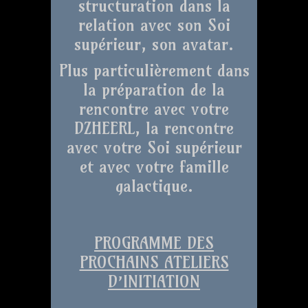
structuration dans la
relation avec son Soi
supérieur, son avatar.
Plus particulièrement dans
la préparation de la
rencontre avec votre
DZHEERL, la rencontre
avec votre Soi supérieur
et avec votre famille
galactique.
PROGRAMME DES
PROCHAINS ATELIERS
D’INITIATION