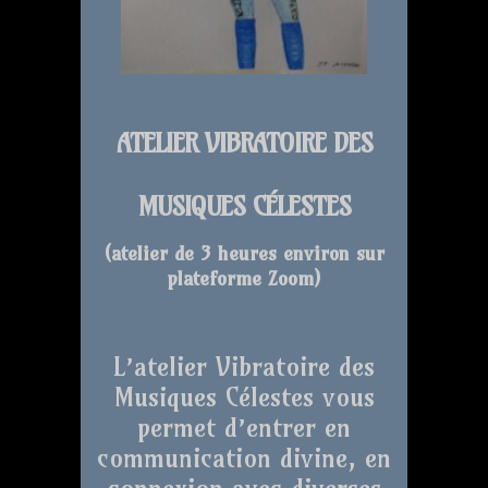
ATELIER VIBRATOIRE DES
MUSIQUES CÉLESTES
(atelier de 3 heures environ sur
plateforme Zoom
)
L’atelier Vibratoire des
Musiques Célestes vous
permet d’entrer en
communication divine, en
connexion avec diverses