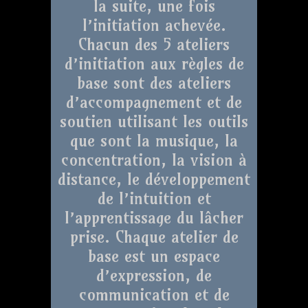
la suite, une fois
l’initiation achevée.
Chacun des 5 ateliers
d’initiation aux règles de
base sont des ateliers
d’accompagnement et de
soutien utilisant les outils
que sont la musique, la
concentration, la vision à
distance, le développement
de l’intuition et
l’apprentissage du lâcher
prise. Chaque atelier de
base est un espace
d’expression, de
communication et de