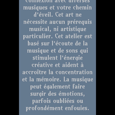
musiques et votre chemin
d’éveil. Cet art ne
nécessite aucun prérequis
musical, ni artistique
particulier. Cet atelier est
basé sur l’écoute de la
musique et de sons qui
stimulent l’énergie
créative et aident à
accroître la concentration
et la mémoire. La musique
peut également faire
surgir des émotions,
parfois oubliées ou
profondément enfouies.