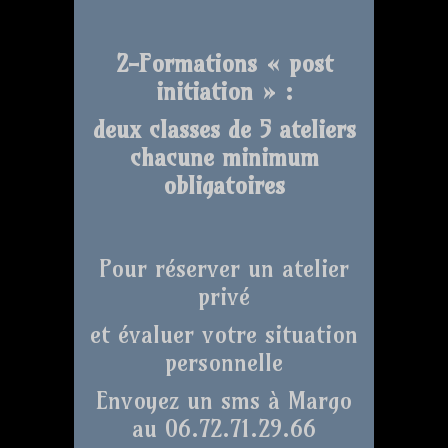
2-Formations « post
initiation » :
deux classes de 5 ateliers
chacune minimum
obligatoires
Pour réserver un atelier
privé
et évaluer votre situation
personnelle
Envoyez un sms à Margo
au 06.72.71.29.66