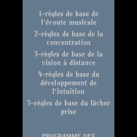
1-règles de base de
l’écoute musicale
2-règles de base de la
concentration
3-règles de base de la
vision à distance
4-règles de base du
développement de
l’intuition
5-règles de base du lâcher
prise
PROGRAMME DES