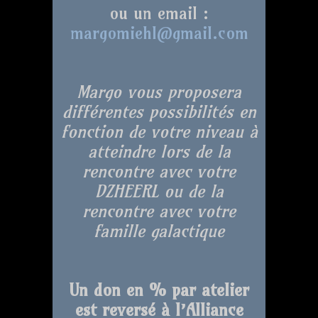
ou un email :
margomiehl@gmail.com
Margo vous proposera
différentes possibilités en
fonction de votre niveau à
atteindre lors de la
rencontre avec votre
DZHEERL ou de la
rencontre avec votre
famille galactique
Un don en % par atelier
est reversé à l’Alliance