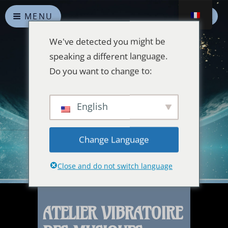
MENU
We've detected you might be
speaking a different language.
Do you want to change to:
Alliances Célestes
English
Que la paix prévale sur la Terre et dans l'Univers
Change Language
Close and do not switch language
ATELIER VIBRATOIRE