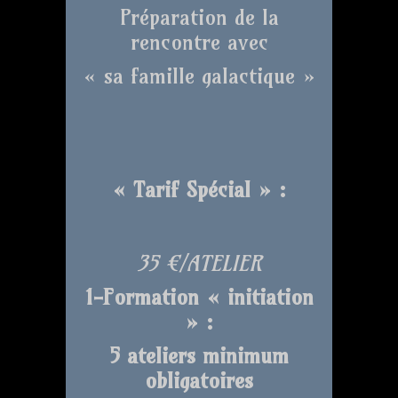
Préparation de la
rencontre avec
« sa famille galactique »
« Tarif Spécial » :
35 €/ATELIER
1-Formation « initiation
» :
5 ateliers minimum
obligatoires