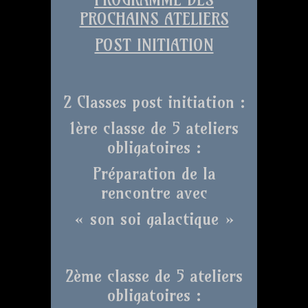
PROCHAINS ATELIERS
POST INITIATION
2 Classes post initiation :
1ère classe de 5 ateliers
obligatoires :
Préparation de la
rencontre avec
« son soi galactique »
2ème classe de 5 ateliers
obligatoires :