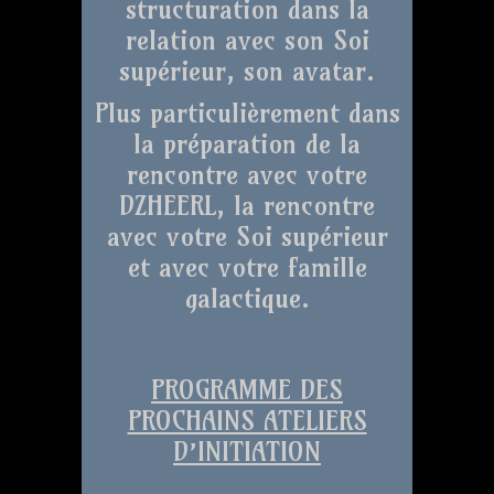
structuration dans la
relation avec son Soi
supérieur, son avatar.
Plus particulièrement dans
la préparation de la
rencontre avec votre
DZHEERL, la rencontre
avec votre Soi supérieur
et avec votre famille
galactique.
PROGRAMME DES
PROCHAINS ATELIERS
D’INITIATION