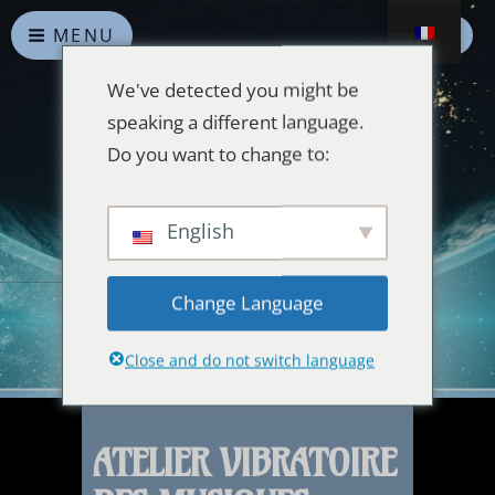
MENU
We've detected you might be
speaking a different language.
Do you want to change to:
Alliances Célestes
English
Que la paix prévale sur la Terre et dans l'Univers
Change Language
Close and do not switch language
ATELIER VIBRATOIRE