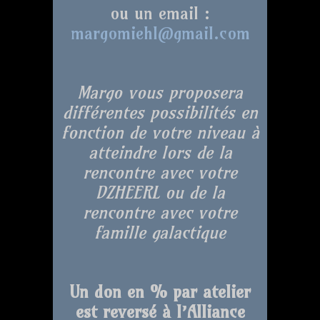
ou un email :
margomiehl@gmail.com
Margo vous proposera
différentes possibilités en
fonction de votre niveau à
atteindre lors de la
rencontre avec votre
DZHEERL ou de la
rencontre avec votre
famille galactique
Un don en % par atelier
est reversé à l’Alliance