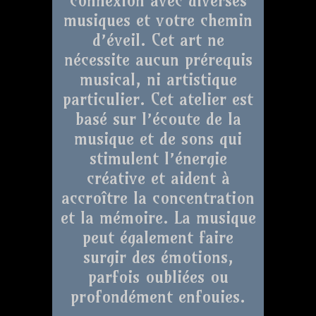
musiques et votre chemin
d’éveil. Cet art ne
nécessite aucun prérequis
musical, ni artistique
particulier. Cet atelier est
basé sur l’écoute de la
musique et de sons qui
stimulent l’énergie
créative et aident à
accroître la concentration
et la mémoire. La musique
peut également faire
surgir des émotions,
parfois oubliées ou
profondément enfouies.