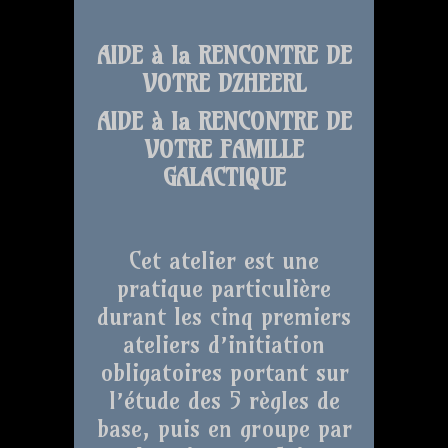
AIDE à la RENCONTRE DE
VOTRE DZHEERL
AIDE à la RENCONTRE DE
VOTRE FAMILLE
GALACTIQUE
Cet atelier est une
pratique particulière
durant les cinq premiers
ateliers d’initiation
obligatoires portant sur
l’étude des 5 règles de
base, puis en groupe par