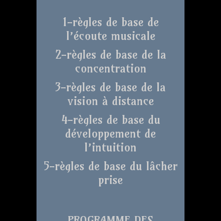
1-règles de base de
l’écoute musicale
2-règles de base de la
concentration
3-règles de base de la
vision à distance
4-règles de base du
développement de
l’intuition
5-règles de base du lâcher
prise
PROGRAMME DES