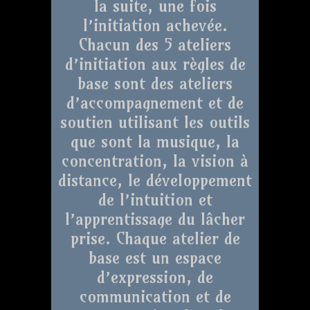
la suite, une fois
l’initiation achevée.
Chacun des 5 ateliers
d’initiation aux règles de
base sont des ateliers
d’accompagnement et de
soutien utilisant les outils
que sont la musique, la
concentration, la vision à
distance, le développement
de l’intuition et
l’apprentissage du lâcher
prise. Chaque atelier de
base est un espace
d’expression, de
communication et de