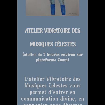
ATELIER VIBRATOIRE DES
MUSIQUES CÉLESTES
(atelier de 3 heures environ sur
plateforme Zoom
)
L’atelier Vibratoire des
Musiques Célestes vous
permet d’entrer en
communication divine, en
connexion avec diverses