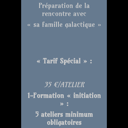
Préparation de la
rencontre avec
« sa famille galactique »
« Tarif Spécial » :
35 €/ATELIER
1-Formation « initiation
» :
5 ateliers minimum
obligatoires