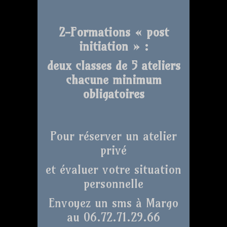
2-Formations « post
initiation » :
deux classes de 5 ateliers
chacune minimum
obligatoires
Pour réserver un atelier
privé
et évaluer votre situation
personnelle
Envoyez un sms à Margo
au 06.72.71.29.66