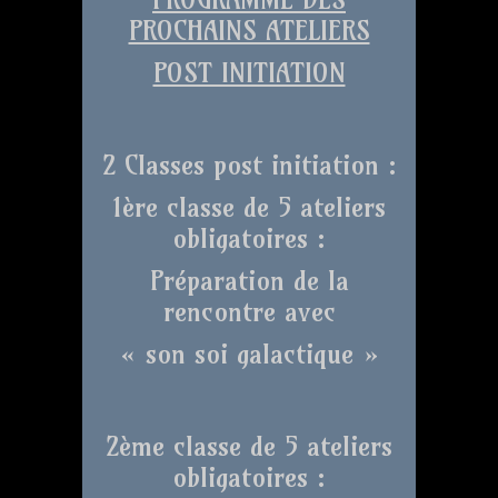
PROCHAINS ATELIERS
POST INITIATION
2 Classes post initiation :
1ère classe de 5 ateliers
obligatoires :
Préparation de la
rencontre avec
« son soi galactique »
2ème classe de 5 ateliers
obligatoires :