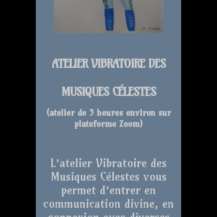
ATELIER VIBRATOIRE DES
MUSIQUES CÉLESTES
(atelier de 3 heures environ sur
plateforme Zoom
)
L’atelier Vibratoire des
Musiques Célestes vous
permet d’entrer en
communication divine, en
connexion avec diverses