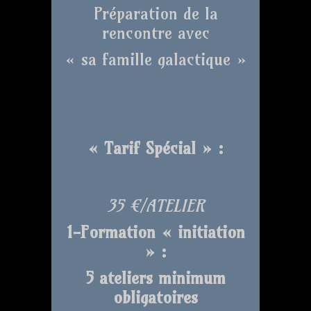
Préparation de la
rencontre avec
« sa famille galactique »
« Tarif Spécial » :
35 €/ATELIER
1-Formation « initiation
» :
5 ateliers minimum
obligatoires