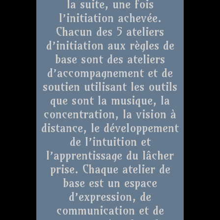
la suite, une fois
l’initiation achevée.
Chacun des 5 ateliers
d’initiation aux règles de
base sont des ateliers
d’accompagnement et de
soutien utilisant les outils
que sont la musique, la
concentration, la vision à
distance, le développement
de l’intuition et
l’apprentissage du lâcher
prise. Chaque atelier de
base est un espace
d’expression, de
communication et de