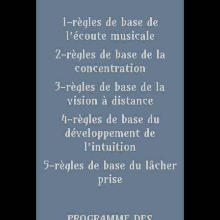
1-règles de base de
l’écoute musicale
2-règles de base de la
concentration
3-règles de base de la
vision à distance
4-règles de base du
développement de
l’intuition
5-règles de base du lâcher
prise
PROGRAMME DES