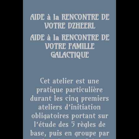
AIDE à la RENCONTRE DE
VOTRE DZHEERL
AIDE à la RENCONTRE DE
VOTRE FAMILLE
GALACTIQUE
Cet atelier est une
pratique particulière
durant les cinq premiers
ateliers d’initiation
obligatoires portant sur
l’étude des 5 règles de
base, puis en groupe par