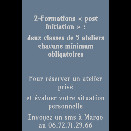
2-Formations « post
initiation » :
deux classes de 5 ateliers
chacune minimum
obligatoires
Pour réserver un atelier
privé
et évaluer votre situation
personnelle
Envoyez un sms à Margo
au 06.72.71.29.66