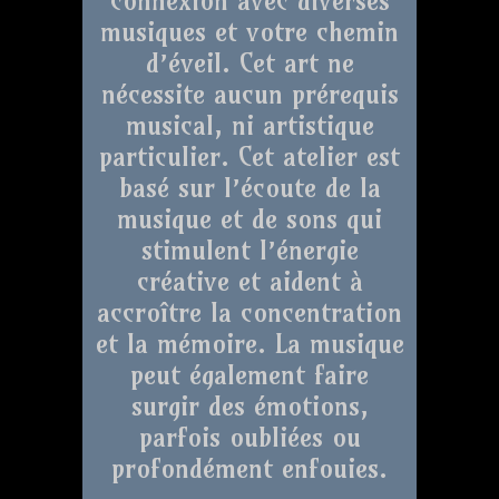
musiques et votre chemin
d’éveil. Cet art ne
nécessite aucun prérequis
musical, ni artistique
particulier. Cet atelier est
basé sur l’écoute de la
musique et de sons qui
stimulent l’énergie
créative et aident à
accroître la concentration
et la mémoire. La musique
peut également faire
surgir des émotions,
parfois oubliées ou
profondément enfouies.