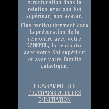
structuration dans la
relation avec son Soi
supérieur, son avatar.
Plus particulièrement dans
la préparation de la
rencontre avec votre
DZHEERL, la rencontre
avec votre Soi supérieur
et avec votre famille
galactique.
PROGRAMME DES
PROCHAINS ATELIERS
D’INITIATION