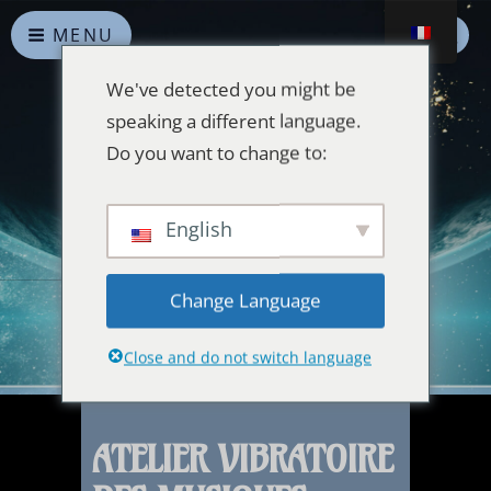
MENU
We've detected you might be
speaking a different language.
Do you want to change to:
Alliances Célestes
English
Que la paix prévale sur la Terre et dans l'Univers
Change Language
Close and do not switch language
ATELIER VIBRATOIRE