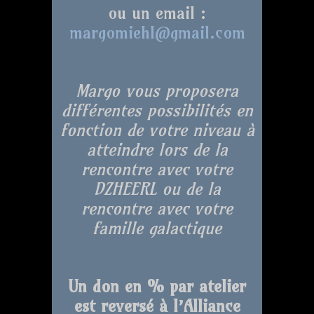
ou un email :
margomiehl@gmail.com
Margo vous proposera
différentes possibilités en
fonction de votre niveau à
atteindre lors de la
rencontre avec votre
DZHEERL ou de la
rencontre avec votre
famille galactique
Un don en % par atelier
est reversé à l’Alliance