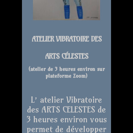
ATELIER VIBRATOIRE DES
ARTS CÉLESTES
(atelier de 3 heures environ sur
plateforme Zoom
)
L’ atelier Vibratoire
des ARTS CELESTES de
3 heures environ vous
permet de développer