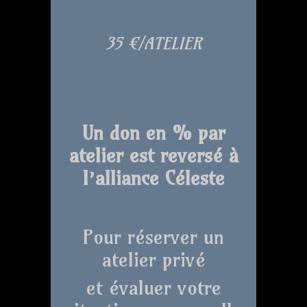
35 €/ATELIER
Un don en % par
atelier est reversé à
l’alliance Céleste
Pour réserver un
atelier privé
et évaluer votre