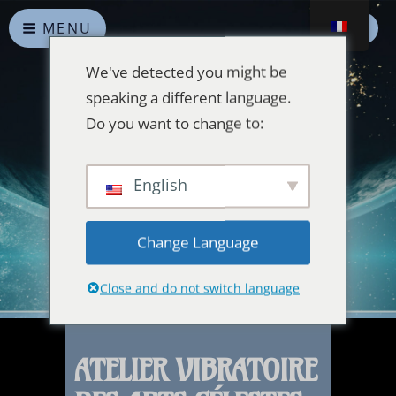
MENU
We've detected you might be
speaking a different language.
Do you want to change to:
Alliances Célestes
English
Que la paix prévale sur la Terre et dans l'Univers
Change Language
Close and do not switch language
ATELIER VIBRATOIRE