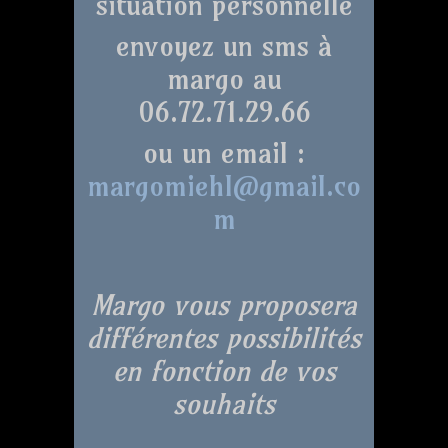
situation personnelle
envoyez un sms à
margo au
06.72.71.29.66
ou un email :
margomiehl@gmail.co
m
Margo vous proposera
différentes possibilités
en fonction de vos
souhaits