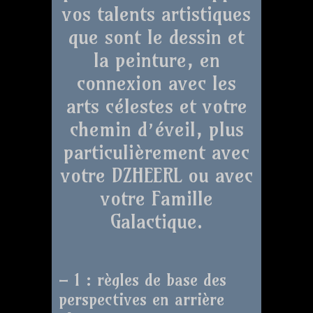
vos talents artistiques
que sont le dessin et
la peinture, en
connexion avec les
arts célestes et votre
chemin d’éveil, plus
particulièrement avec
votre DZHEERL ou avec
votre Famille
Galactique.
– 1 : règles de base des
perspectives en arrière