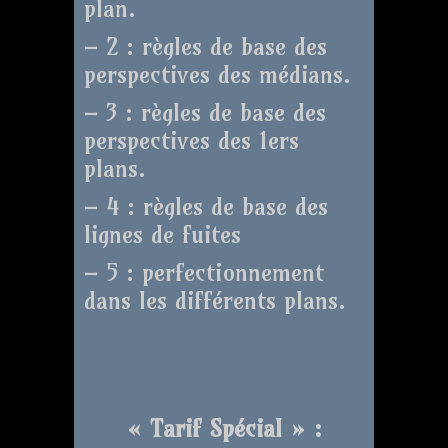
plan.
– 2 : règles de base des
perspectives des médians.
– 3 : règles de base des
perspectives des 1ers
plans.
– 4 : règles de base des
lignes de fuites
– 5 : perfectionnement
dans les différents plans.
« Tarif Spécial » :