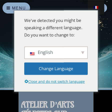
MENU
We've detected you might be
speaking a different language.
Do you want to change to:
Alliances Célestes
English
Que la paix prévale sur la Terre et dans l'Univers
Change Language
Close and do not switch language
ATELIER D’ARTS