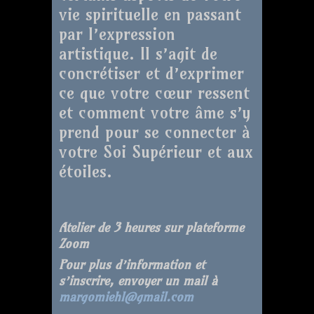
vie spirituelle en passant
par l’expression
artistique. Il s’agit de
concrétiser et d’exprimer
ce que votre cœur ressent
et comment votre âme s’y
prend pour se connecter à
votre Soi Supérieur et aux
étoiles.
Atelier de 3 heures sur plateforme
Zoom
Pour plus d’information et
s’inscrire, envoyer un mail à
margomiehl@gmail.com