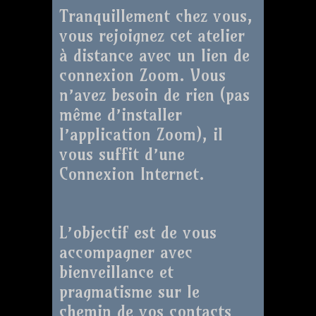
Tranquillement chez vous,
vous rejoignez cet atelier
à distance avec un lien de
connexion Zoom. Vous
n’avez besoin de rien (pas
même d’installer
l’application Zoom), il
vous suffit d’une
Connexion Internet.
L’objectif est de vous
accompagner avec
bienveillance et
pragmatisme sur le
chemin de vos contacts