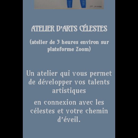
ATELIER D’ARTS CÉLESTES
(atelier de 3 heures environ sur
plateforme Zoom
)
Un atelier qui vous permet
de développer vos talents
artistiques
en connexion avec les
célestes et votre chemin
d’éveil.