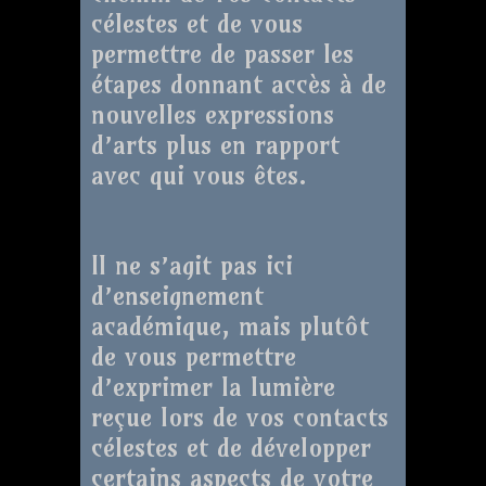
célestes et de vous
permettre de passer les
étapes donnant accès à de
nouvelles expressions
d’arts plus en rapport
avec qui vous êtes.
Il ne s’agit pas ici
d’enseignement
académique, mais plutôt
de vous permettre
d’exprimer la lumière
reçue lors de vos contacts
célestes et de développer
certains aspects de votre