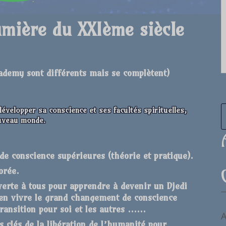
umière du XXIème siècle
ademy sont différents mais se complètent
)
 développer sa conscience et ses
facultés spirituelles,
ouveau monde.
 de conscience
supérieures (théorie et pratique).
orée.
verte à tous pour apprendre à devenir un
Djedi
bien vivre le grand changement de
conscience
 transition pour soi et les autres ……
A
es clés de la libération de l’humanité pour