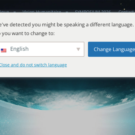
ique
Vision Humanitaire
SYMPOSIUM 2026
Contact
've detected you might be speaking a different language.
 you want to change to:
English
Change Languag
Close and do not switch language
estes
l'Univers