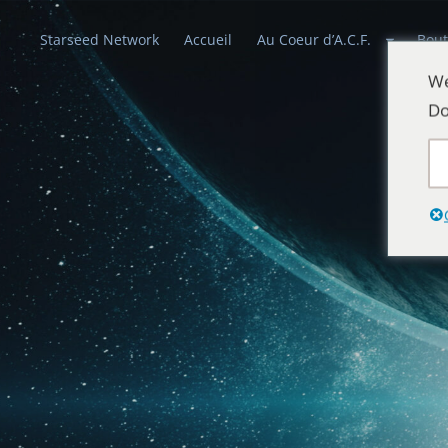
Starseed Network
Accueil
Au Coeur d’A.C.F.
Bout
We
Do
Alliances Cél
Que la paix prévale sur la Terre et dans 