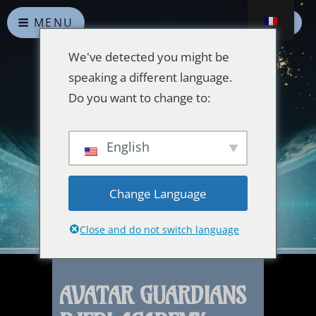
MENU
We've detected you might be
speaking a different language.
Do you want to change to:
Alliances Célestes
English
Que la paix prévale sur la Terre et dans l'Univers
Change Language
Close and do not switch language
AVATAR GUARDIANS