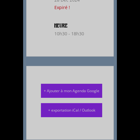
Expiré !
HEURE
10h30 - 18h30
+ Ajouter à mon Agenda Google
+ exportation iCal / Outlook