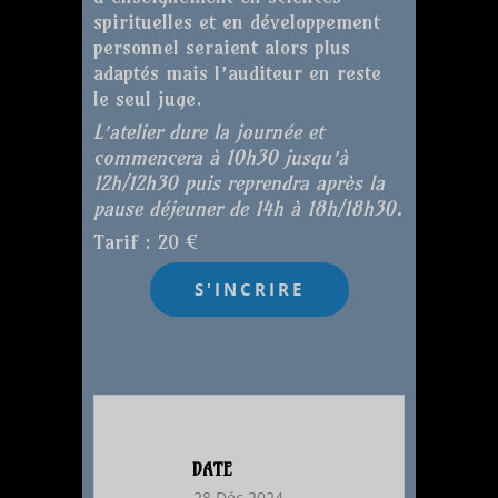
spirituelles et en développement
personnel seraient alors plus
adaptés mais l’auditeur en reste
le seul juge.
L’atelier dure la journée et
commencera à 10h30 jusqu’à
12h/12h30 puis reprendra après la
pause déjeuner de 14h à 18h/18h30.
Tarif : 20 €
DATE
28 Déc 2024