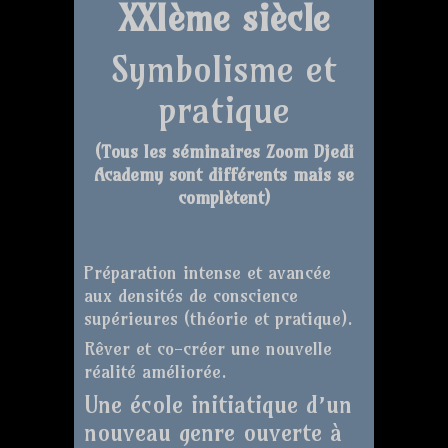
XXIème siècle
Symbolisme et
pratique
(T
ous les séminaires Zoom Djedi
Academy sont différents mais se
complètent
)
Préparation intense et avancée
aux densités de conscience
supérieures (théorie et pratique).
Rêver et co-créer une nouvelle
réalité améliorée.
Une école initiatique d’un
nouveau genre ouverte à