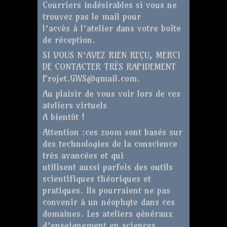
Courriers indésirables si vous ne
trouvez pas le mail pour
l’accès à l’atelier dans votre boîte
de réception.
SI VOUS N’AVEZ RIEN REÇU, MERCI
DE CONTACTER TRÈS RAPIDEMENT
Projet.GWS@gmail.com.
Au plaisir de vous voir lors de ces
ateliers virtuels
A bientôt !
Attention :ces zoom sont basés sur
des technologies de la conscience
très avancées et qui
utilisent aussi parfois des outils
scientifiques théoriques et
pratiques. Ils pourraient ne pas
convenir à un néophyte dans ces
domaines. Les ateliers généraux
d’enseignement en sciences