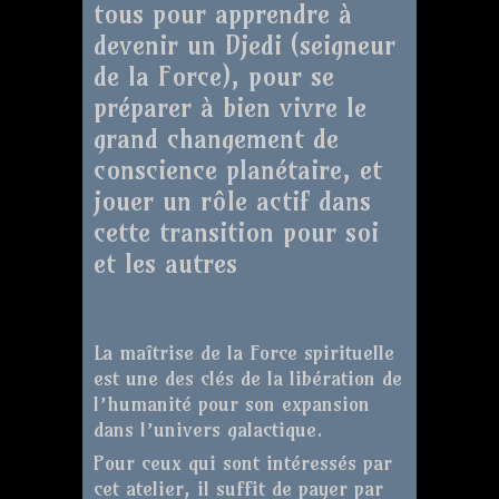
tous pour apprendre à
devenir un Djedi (seigneur
de la Force), pour se
préparer à bien vivre le
grand changement de
conscience planétaire, et
jouer un rôle actif dans
cette transition pour soi
et les autres
La maîtrise de la Force spirituelle
est une des clés de la libération de
l’humanité pour son expansion
dans l’univers galactique.
Pour ceux qui sont intéressés par
cet atelier, il suffit de payer par