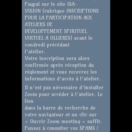
Paypal sur le site ISA-
VISION (rubrique INSCRIPTIONS
POUR LA PARTICIPATION AUX
ATELIERS DE
DÉVELOPPEMENT SPIRITUEL
VIRTUEL A OLLIERES) avant le
vendredi précédant
l’atelier.
Votre inscription sera alors
confirmée après réception du
règlement et vous recevrez les
informations d’accès à l’atelier.
Il n’est pas nécessaire d’installer
Zoom pour accéder à l’atelier. Le
lien
dans la barre de recherche de
votre navigateur et un clic sur
« Ouvrir Zoom meeting » suffit.
Pensez à consulter vos SPAMS /