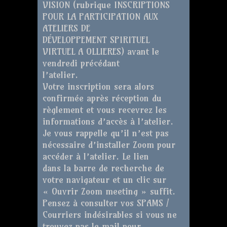
VISION (rubrique INSCRIPTIONS
POUR LA PARTICIPATION AUX
ATELIERS DE
DÉVELOPPEMENT SPIRITUEL
VIRTUEL A OLLIERES) avant le
vendredi précédant
l’atelier.
Votre inscription sera alors
confirmée après réception du
règlement et vous recevrez les
informations d’accès à l’atelier.
Je vous rappelle qu’il n’est pas
nécessaire d’installer Zoom pour
accéder à l’atelier. Le lien
dans la barre de recherche de
votre navigateur et un clic sur
« Ouvrir Zoom meeting » suffit.
Pensez à consulter vos SPAMS /
Courriers indésirables si vous ne
trouvez pas le mail pour