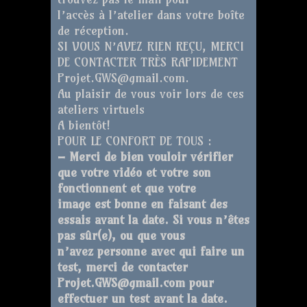
l’accès à l’atelier dans votre boîte
de réception.
SI VOUS N’AVEZ RIEN REÇU, MERCI
DE CONTACTER TRÈS RAPIDEMENT
Projet.GWS@gmail.com.
Au plaisir de vous voir lors de ces
ateliers virtuels
A bientôt!
POUR LE CONFORT DE TOUS :
– Merci de bien vouloir vérifier
que votre vidéo et votre son
fonctionnent et que votre
image est bonne en faisant des
essais avant la date. Si vous n’êtes
pas sûr(e), ou que vous
n’avez personne avec qui faire un
test, merci de contacter
Projet.GWS@gmail.com pour
effectuer un test avant la date.