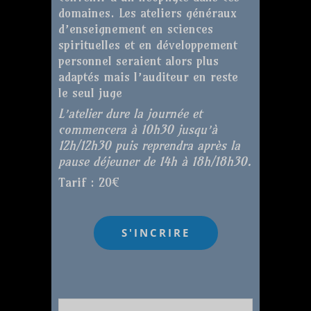
domaines. Les ateliers généraux
d’enseignement en sciences
spirituelles et en développement
personnel seraient alors plus
adaptés mais l’auditeur en reste
le seul juge
L’atelier dure la journée et
commencera à 10h30 jusqu’à
12h/12h30 puis reprendra après la
pause déjeuner de 14h à 18h/18h30.
Tarif : 20€