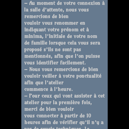
– Au moment de votre connexion à
la salle d’attente, nous vous
remercions de bien
vouloir vous renommer en
indiquant votre prénom et à
minima, l’Initiale de votre nom
de famille lorsque cela vous sera
proposé s’ils ne sont pas
mentionnés, afin que l’on puisse
vous identifier facilement.
– Nous vous remercions de bien
vouloir veiller à votre ponctualité
afin que l’atelier
commence à l’heure.
– Pour ceux qui vont assister à cet
atelier pour la première fois,
merci de bien vouloir
vous connecter à partir de 10
heures afin de vérifier qu’il n’y a
pas de soucis techniques. Le