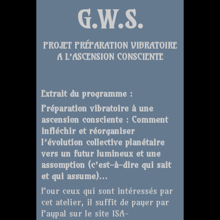
G.W.S.
PROJET PRÉPARATION VIBRATOIRE
A L’ASCENSION CONSCIENTE
Extrait du programme
:
Préparation vibratoire à une
ascension consciente : Comment
infléchir et réorganiser
l’évolution collective planétaire
vers un futur lumineux et une
assomption (c’est-à-dire qui sait
et qui assume)…
Pour ceux qui sont intéressés par
cet atelier, il suffit de payer par
Paypal sur le site ISA-