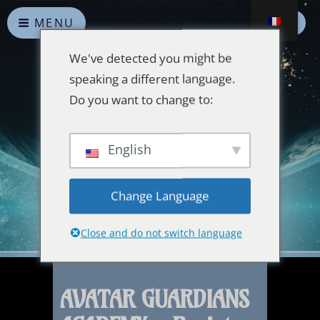
MENU
We've detected you might be
speaking a different language.
Do you want to change to:
Alliances Célestes
English
Que la paix prévale sur la Terre et dans l'Univers
Change Language
Close and do not switch language
AVATAR GUARDIANS