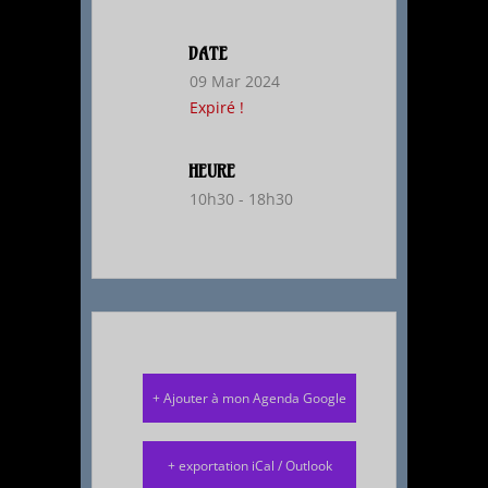
DATE
09 Mar 2024
Expiré !
HEURE
10h30 - 18h30
+ Ajouter à mon Agenda Google
+ exportation iCal / Outlook