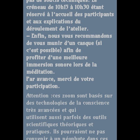
créneau de 10h15 à 10h30 étant
réservé à l’accueil des participants
et aux explications du
déroulement de l’atelier.
– Enfin, nous vous recommandons
de vous munir d’un casque (si
c’est possible) afin de
profiter d’une meilleure
immersion sonore lors de la
méditation.
Par avance, merci de votre
participation.
Attention :ces zoom sont basés sur
des technologies de la conscience
très avancées et qui
utilisent aussi parfois des outils
scientifiques théoriques et
pratiques. Ils pourraient ne pas
convenir à un néophyte dans ces