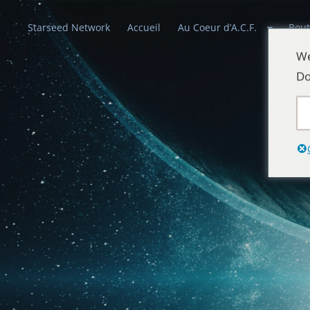
Starseed Network
Accueil
Au Coeur d’A.C.F.
Bout
We
Do
Alliances Cél
Que la paix prévale sur la Terre et dans 