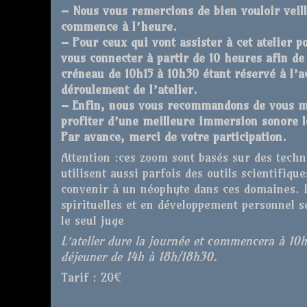
– Nous vous remercions de bien vouloir veille
commence à l’heure.
– Pour ceux qui vont assister à cet atelier p
vous connecter à partir de 10 heures afin de 
créneau de 10h15 à 10h30 étant réservé à l’ac
déroulement de l’atelier.
– Enfin, nous vous recommandons de vous mun
profiter d’une meilleure immersion sonore l
Par avance, merci de votre participation.
Attention :ces zoom sont basés sur des techn
utilisent aussi parfois des outils scientifiqu
convenir à un néophyte dans ces domaines. 
spirituelles et en développement personnel s
le seul juge
L’atelier dure la journée et commencera à 10
déjeuner de 14h à 18h/18h30.
Tarif : 20€