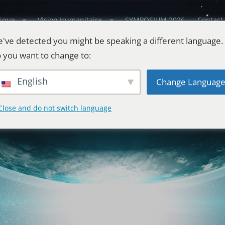
ique
Vision Humanitaire
SYMPOSIUM 2026
Contact
've detected you might be speaking a different language.
 you want to change to:
English
Change Languag
Close and do not switch language
estes
l'Univers