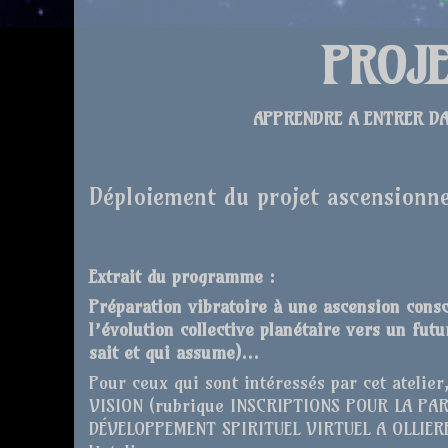
PROJE
APPRENDRE A ENTRER DA
Déploiement du projet ascensionne
Extrait du programme
:
Préparation vibratoire à une ascension con
l’évolution collective planétaire vers un fu
sait et qui assume)…
Pour ceux qui sont intéressés par cet atelier,
VISION (rubrique INSCRIPTIONS POUR LA PAR
DÉVELOPPEMENT SPIRITUEL VIRTUEL A OLLIERES