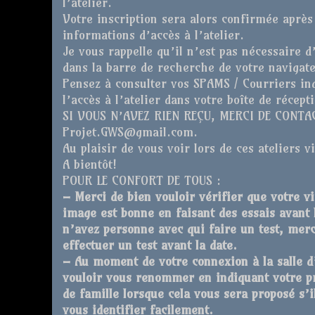
l’atelier.
Votre inscription sera alors confirmée après
informations d’accès à l’atelier.
Je vous rappelle qu’il n’est pas nécessaire d’
dans la barre de recherche de votre navigate
Pensez à consulter vos SPAMS / Courriers ind
l’accès à l’atelier dans votre boîte de récept
SI VOUS N’AVEZ RIEN REÇU, MERCI DE CONT
Projet.GWS@gmail.com.
Au plaisir de vous voir lors de ces ateliers v
A bientôt!
POUR LE CONFORT DE TOUS :
– Merci de bien vouloir vérifier que votre vi
image est bonne en faisant des essais avant 
n’avez personne avec qui faire un test, me
effectuer un test avant la date.
– Au moment de votre connexion à la salle d
vouloir vous renommer en indiquant votre pr
de famille lorsque cela vous sera proposé s’
vous identifier facilement.