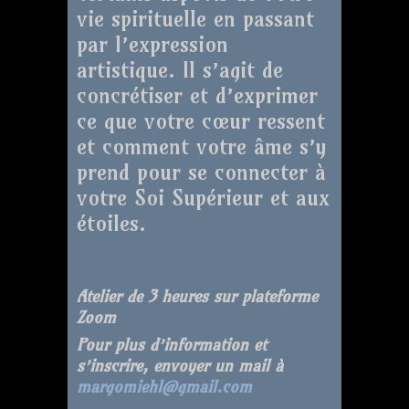
vie spirituelle en passant
par l’expression
artistique. Il s’agit de
concrétiser et d’exprimer
ce que votre cœur ressent
et comment votre âme s’y
prend pour se connecter à
votre Soi Supérieur et aux
étoiles.
Atelier de 3 heures sur plateforme
Zoom
Pour plus d’information et
s’inscrire, envoyer un mail à
margomiehl@gmail.com