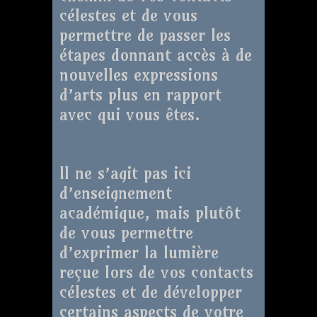
célestes et de vous
permettre de passer les
étapes donnant accès à de
nouvelles expressions
d’arts plus en rapport
avec qui vous êtes.
Il ne s’agit pas ici
d’enseignement
académique, mais plutôt
de vous permettre
d’exprimer la lumière
reçue lors de vos contacts
célestes et de développer
certains aspects de votre