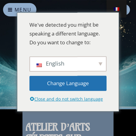
MENU
We've detected you might be
speaking a different language.
Do you want to change to:
Alliances Célestes
English
Que la paix prévale sur la Terre et dans l'Univers
Change Language
Close and do not switch language
ATELIER D’ARTS