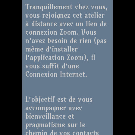
Tranquillement chez vous,
vous rejoignez cet atelier
à distance avec un lien de
connexion Zoom. Vous
n’avez besoin de rien (pas
même d’installer
l’application Zoom), il
vous suffit d’une
Connexion Internet.
L’objectif est de vous
accompagner avec
bienveillance et
pragmatisme sur le
chemin de vos contacts