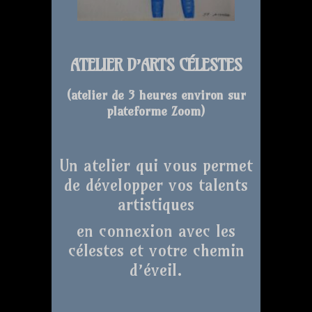
ATELIER D’ARTS CÉLESTES
(atelier de 3 heures environ sur
plateforme Zoom
)
Un atelier qui vous permet
de développer vos talents
artistiques
en connexion avec les
célestes et votre chemin
d’éveil.