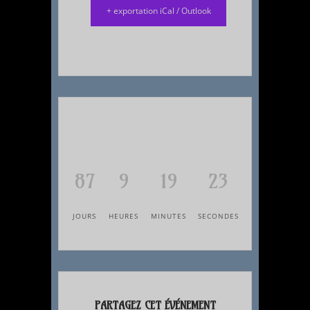
+ exportation iCal / Outlook
87
9
19
22
JOURS
HEURES
MINUTES
SECONDES
PARTAGEZ CET ÉVÉNEMENT