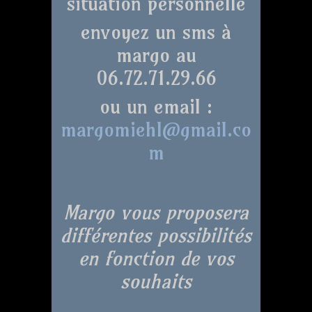
situation personnelle
envoyez un sms à
margo au
06.72.71.29.66
ou un email :
margomiehl@gmail.co
m
Margo vous proposera
différentes possibilités
en fonction de vos
souhaits