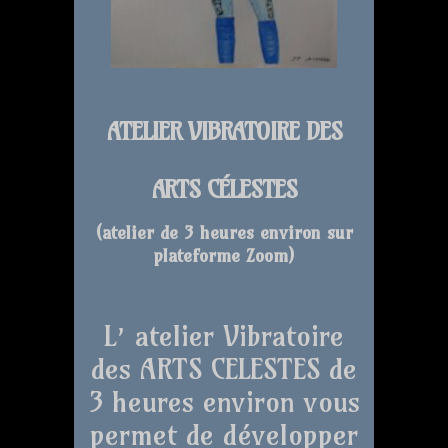
ATELIER VIBRATOIRE DES
ARTS CÉLESTES
(atelier de 3 heures environ sur
plateforme Zoom
)
L’ atelier Vibratoire
des ARTS CELESTES de
3 heures environ vous
permet de développer