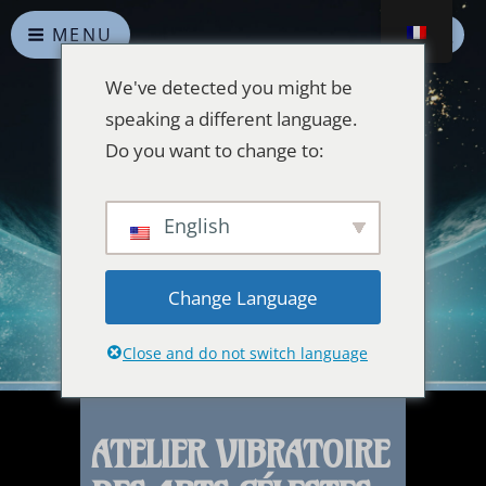
MENU
We've detected you might be
speaking a different language.
Do you want to change to:
Alliances Célestes
English
Que la paix prévale sur la Terre et dans l'Univers
Change Language
Close and do not switch language
ATELIER VIBRATOIRE