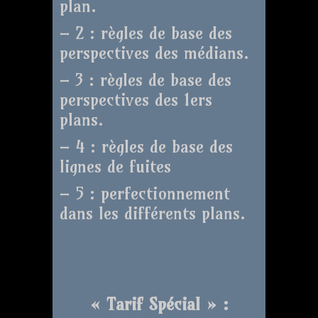
plan.
– 2 : règles de base des
perspectives des médians.
– 3 : règles de base des
perspectives des 1ers
plans.
– 4 : règles de base des
lignes de fuites
– 5 : perfectionnement
dans les différents plans.
« Tarif Spécial » :