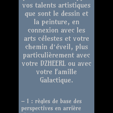
vos talents artistiques
que sont le dessin et
la peinture, en
connexion avec les
arts célestes et votre
chemin d’éveil, plus
particulièrement avec
votre DZHEERL ou avec
votre Famille
Galactique.
– 1 : règles de base des
perspectives en arrière