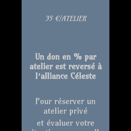
35 €/ATELIER
Un don en % par
atelier est reversé à
l’alliance Céleste
Pour réserver un
atelier privé
et évaluer votre