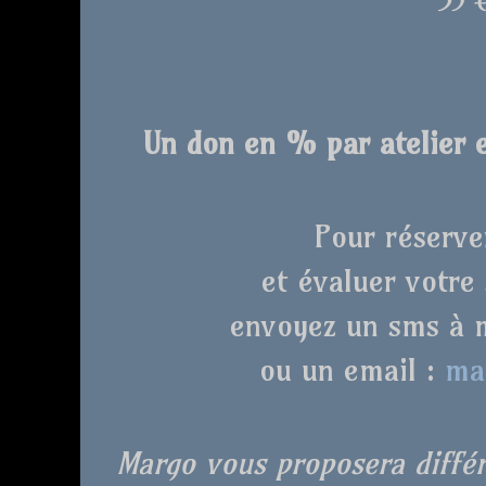
35 
Un don en % par atelier e
Pour réserve
et évaluer votre
envoyez un sms à m
ou un email :
ma
Margo vous proposera différ