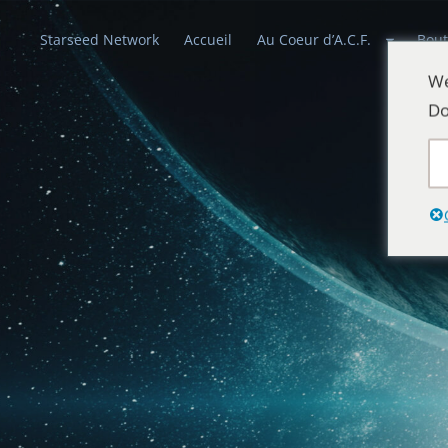
Starseed Network
Accueil
Au Coeur d’A.C.F.
Bout
We
Do
Alliances Cél
Que la paix prévale sur la Terre et dans 