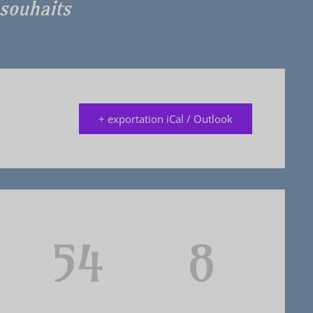
souhaits
+ exportation iCal / Outlook
54
7