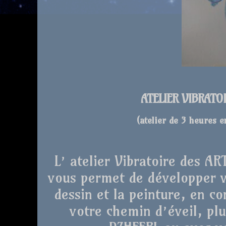
ATELIER VIBRATO
(atelier de 3 heures 
L’ atelier Vibratoire des A
vous permet de développer vo
dessin et la peinture, en co
votre chemin d’éveil, plu