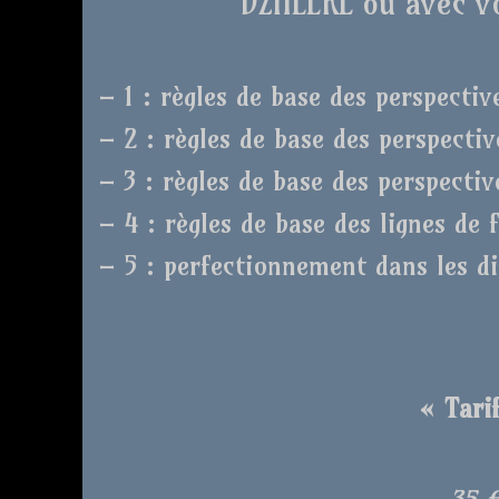
DZHEERL ou avec vo
– 1 : règles de base des perspectiv
– 2 : règles de base des perspecti
– 3 : règles de base des perspectiv
– 4 : règles de base des lignes de 
– 5 : perfectionnement dans les di
« Tarif