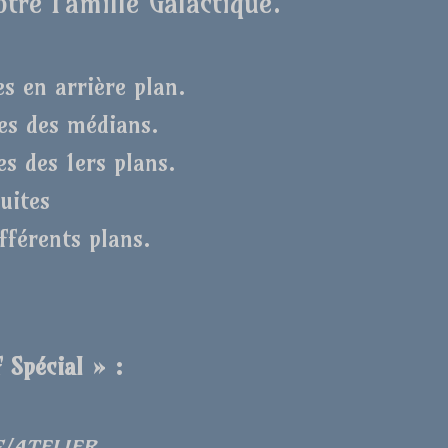
tre Famille Galactique.
es en arrière plan.
ves des médians.
es des 1ers plans.
fuites
fférents plans.
 Spécial » :