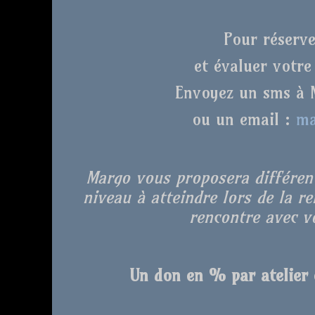
Pour réserve
et évaluer votre
Envoyez un sms à 
ou un email :
ma
Margo vous proposera différent
niveau à atteindre lors de la r
rencontre avec vo
Un don en % par atelier e