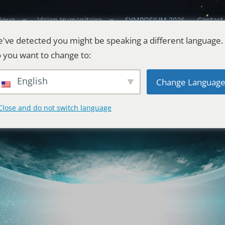
ique
Vision Humanitaire
SYMPOSIUM 2026
Contact
've detected you might be speaking a different language.
 you want to change to:
English
Change Languag
Close and do not switch language
estes
l'Univers