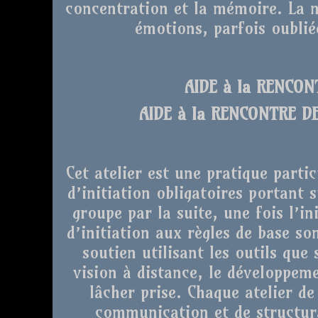
concentration et la mémoire. La m
émotions, parfois oubli
AIDE à la RENCO
AIDE à la RENCONTRE D
Cet atelier est une pratique partic
d’initiation obligatoires portant s
groupe par la suite, une fois l’in
d’initiation aux règles de base s
soutien utilisant les outils que
vision à distance, le développeme
lâcher prise. Chaque atelier de
communication et de structura