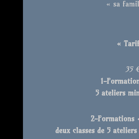
« sa famil
« Tarif
35 
1-Formation
5 ateliers mi
2-Formations «
deux classes de 5 atelier