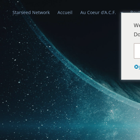
Starseed Network
Accueil
Au Coeur d’A.C.F.
Bout
We
Do
Alliances Cél
Que la paix prévale sur la Terre et dans 