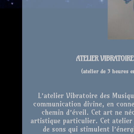
ATELIER VIBRATOIR
(atelier de 3 heures 
L’atelier Vibratoire des Musiq
communication divine, en conne
chemin d’éveil. Cet art ne né
artistique particulier. Cet atelie
de sons qui stimulent l’énergi