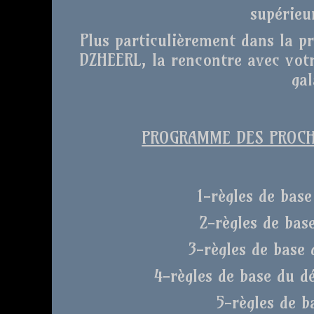
supérieu
Plus particulièrement dans la p
DZHEERL, la rencontre avec votr
gal
PROGRAMME DES PROCHA
1-règles de base
2-règles de bas
3-règles de base 
4-règles de base du d
5-règles de b