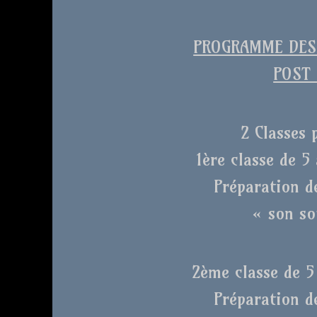
PROGRAMME DES 
POST 
2 Classes 
1ère classe de 5 
Préparation d
« son so
2ème classe de 5 
Préparation d