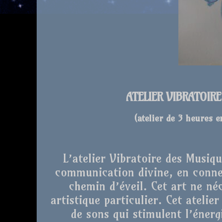
ATELIER VIBRATOIR
(atelier de 3 heures 
L’atelier Vibratoire des Musiq
communication divine, en conne
chemin d’éveil. Cet art ne né
artistique particulier. Cet atelie
de sons qui stimulent l’énergi