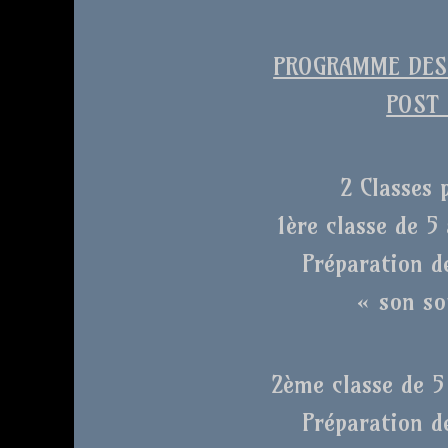
PROGRAMME DES 
POST 
2 Classes 
1ère classe de 5 
Préparation d
« son so
2ème classe de 5 
Préparation d