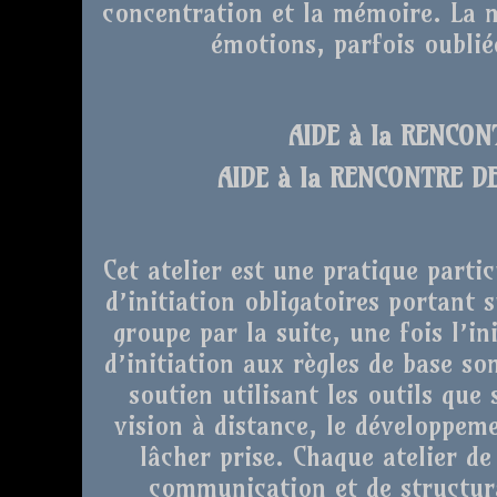
concentration et la mémoire. La m
émotions, parfois oubli
AIDE à la RENCO
AIDE à la RENCONTRE D
Cet atelier est une pratique partic
d’initiation obligatoires portant s
groupe par la suite, une fois l’in
d’initiation aux règles de base s
soutien utilisant les outils que
vision à distance, le développeme
lâcher prise. Chaque atelier de
communication et de structura