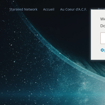
Starseed Network
Accueil
Au Coeur d’A.C.F.
Bout
We
Do
Alliances Cél
Que la paix prévale sur la Terre et dans 