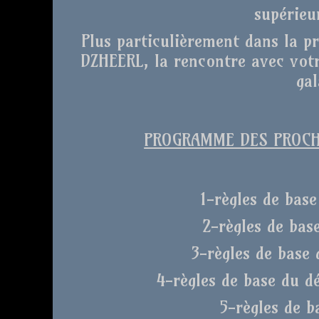
supérieu
Plus particulièrement dans la p
DZHEERL, la rencontre avec votr
gal
PROGRAMME DES PROCHA
1-règles de base
2-règles de bas
3-règles de base 
4-règles de base du d
5-règles de b