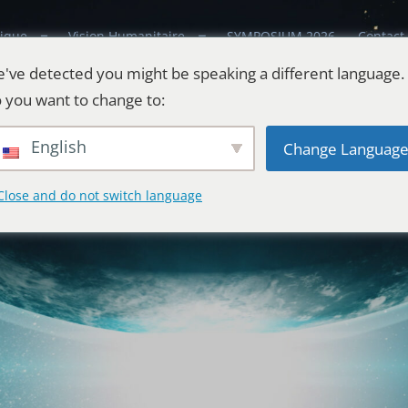
ique
Vision Humanitaire
SYMPOSIUM 2026
Contact
've detected you might be speaking a different language.
 you want to change to:
English
Change Languag
Close and do not switch language
estes
l'Univers