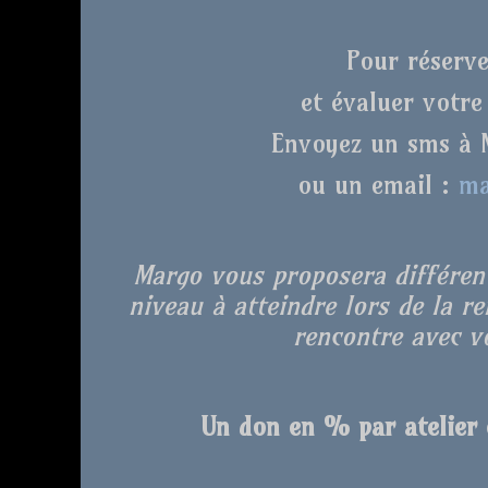
Pour réserve
et évaluer votre
Envoyez un sms à 
ou un email :
ma
Margo vous proposera différent
niveau à atteindre lors de la r
rencontre avec vo
Un don en % par atelier e