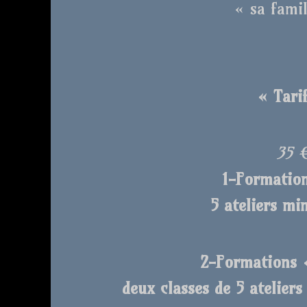
« sa famil
« Tarif
35 
1-Formation
5 ateliers mi
2-Formations «
deux classes de 5 atelier