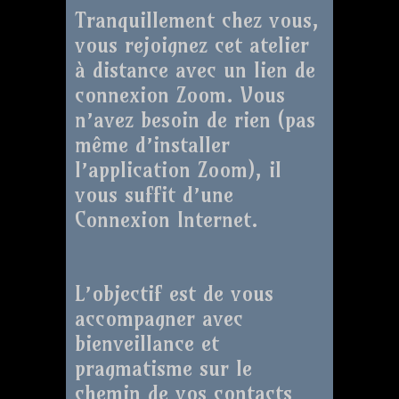
Tranquillement chez vous,
vous rejoignez cet atelier
à distance avec un lien de
connexion Zoom. Vous
n’avez besoin de rien (pas
même d’installer
l’application Zoom), il
vous suffit d’une
Connexion Internet.
L’objectif est de vous
accompagner avec
bienveillance et
pragmatisme sur le
chemin de vos contacts