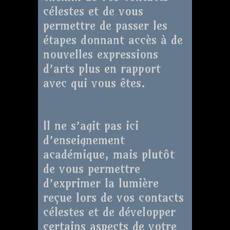
célestes et de vous
permettre de passer les
étapes donnant accès à de
nouvelles expressions
d’arts plus en rapport
avec qui vous êtes.
Il ne s’agit pas ici
d’enseignement
académique, mais plutôt
de vous permettre
d’exprimer la lumière
reçue lors de vos contacts
célestes et de développer
certains aspects de votre