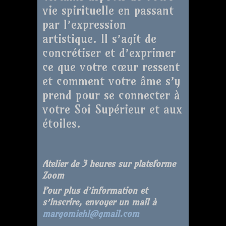
vie spirituelle en passant
par l’expression
artistique. Il s’agit de
concrétiser et d’exprimer
ce que votre cœur ressent
et comment votre âme s’y
prend pour se connecter à
votre Soi Supérieur et aux
étoiles.
Atelier de 3 heures sur plateforme
Zoom
Pour plus d’information et
s’inscrire, envoyer un mail à
margomiehl@gmail.com