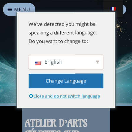
MENU
We've detected you might be
speaking a different language.
Do you want to change to:
Alliances Célestes
English
Que la paix prévale sur la Terre et dans l'Univers
Change Language
Close and do not switch language
ATELIER D’ARTS