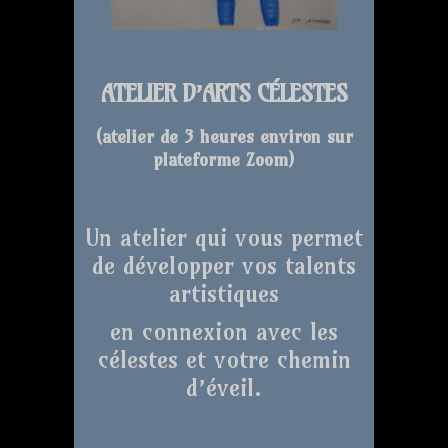
ATELIER D’ARTS CÉLESTES
(atelier de 3 heures environ sur
plateforme Zoom
)
Un atelier qui vous permet
de développer vos talents
artistiques
en connexion avec les
célestes et votre chemin
d’éveil.