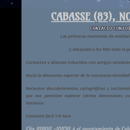
CABASSE (83), N
CONTACTO CON LOS 
Las primeras reuniones de mediac
y el
A
ayuda a los
R
de toda la g
Contactos y alianzas inducidos con amigos estelares
Hacia la dimensión superior de la conciencia-densidad 
Recientes descubrimientos cartográficos y testimoni
que nos permiten explorar ciertas dimensiones cuá
luminoso.
Caminata fácil 1/4 hora
Cita 1OHOO -1OH3O
à
el ayuntamiento de Cab