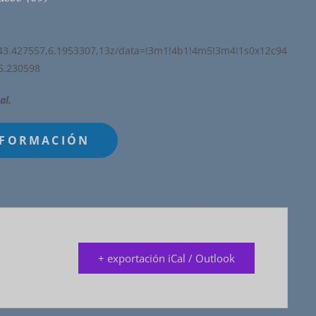
43.427557,6.1953307,13z/data=!3m1!4b1!4m5!3m4!1s0x12c94
6.230598
al.
+ exportación iCal / Outlook