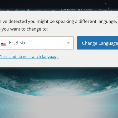
da
Vision Humanitaire
SYMPOSIUM 2026
Póngase en
've detected you might be speaking a different language.
 you want to change to:
English
Change Languag
Close and do not switch language
tiales
 Universo