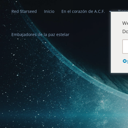
Red Starseed
Inicio
En el corazón de A.C.F.
Tien
We
Do
Embajadores de la paz estelar
Alianzas celes
Que la paz reine en la Tierra y en el