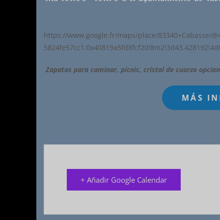
https://www.google.fr/maps/place/83340+Cabasse/@
5824fe57cc1:0x40819a5fd8fcf20!8m2!3d43.428192!4d
Zapatos para caminar, picnic, cristal de cuarzo opcion
+ Añadir Google Calendar