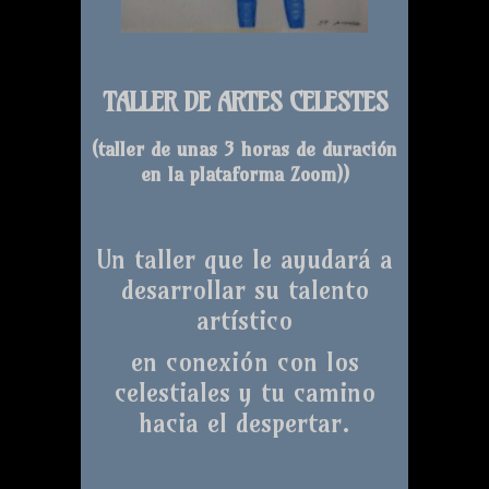
TALLER DE ARTES CELESTES
(taller de unas 3 horas de duración
en la plataforma Zoom)
)
Un taller que le ayudará a
desarrollar su talento
artístico
en conexión con los
celestiales y tu camino
hacia el despertar.