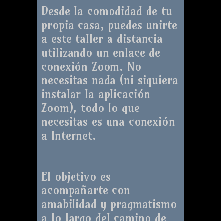
Desde la comodidad de tu
propia casa, puedes unirte
a este taller a distancia
utilizando un enlace de
conexión Zoom. No
necesitas nada (ni siquiera
instalar la aplicación
Zoom), todo lo que
necesitas es una conexión
a Internet.
El objetivo es
acompañarte con
amabilidad y pragmatismo
a lo largo del camino de