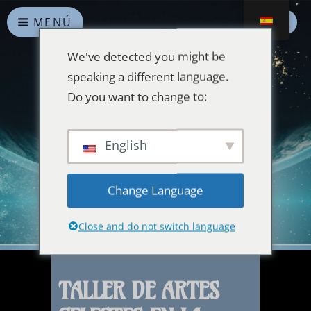
MENÚ
We've detected you might be
speaking a different language.
Do you want to change to:
Alianzas celestiales
English
Que la paz reine en la Tierra y en el Universo
Change Language
Close and do not switch language
TALLER DE ARTES