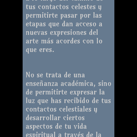
tus contactos celestes y
permitirte pasar por las
etapas que dan acceso a
nuevas expresiones del
arte más acordes con lo
que eres.
No se trata de una
enseñanza académica, sino
de permitirte expresar la
luz que has recibido de tus
contactos celestiales y
desarrollar ciertos
aspectos de tu vida
espiritual a través de la