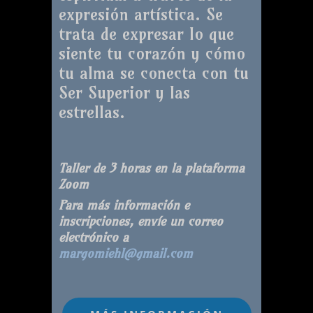
expresión artística. Se
trata de expresar lo que
siente tu corazón y cómo
tu alma se conecta con tu
Ser Superior y las
estrellas.
Taller de 3 horas en la plataforma
Zoom
Para más información e
inscripciones, envíe un correo
electrónico a
margomiehl@gmail.com