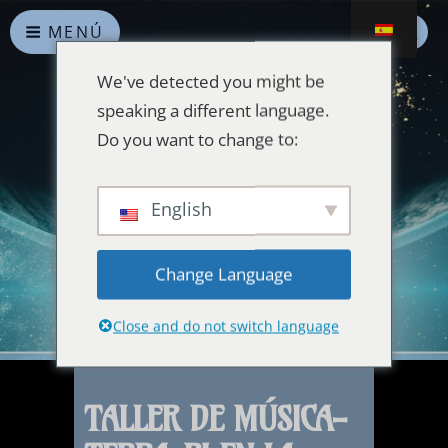
MENÚ
We've detected you might be
speaking a different language.
Do you want to change to:
Alianzas celestiales
English
Que la paz reine en la Tierra y en el Universo
Change Language
Close and do not switch language
TALLER DE MÚSICA-