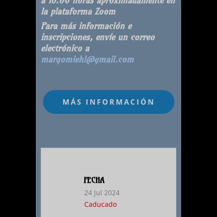
a 16.00 horas aproximadamente en
la plataforma Zoom
Para más información e
inscripciones, envíe un correo
electrónico a
margomiehl@gmail.com
FECHA
24 Jul 2024
Caducado