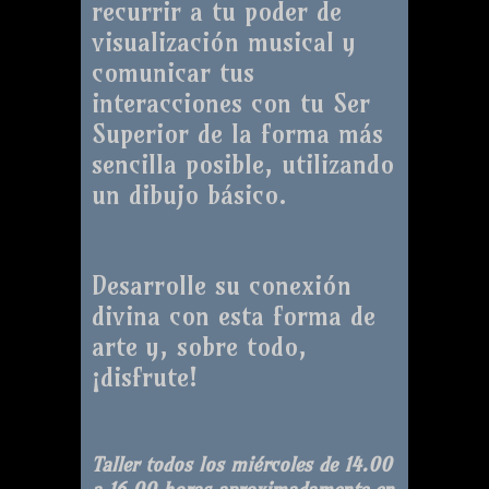
recurrir a tu poder de
visualización musical y
comunicar tus
interacciones con tu Ser
Superior de la forma más
sencilla posible, utilizando
un dibujo básico.
Desarrolle su conexión
divina con esta forma de
arte y, sobre todo,
¡disfrute!
Taller todos los miércoles de 14.00