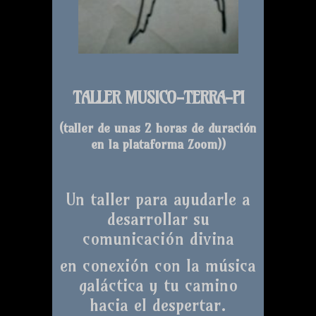
TALLER MUSICO-TERRA-PI
(taller de unas 2 horas de duración
en la plataforma Zoom)
)
Un taller para ayudarle a
desarrollar su
comunicación divina
en conexión con la música
galáctica y tu camino
hacia el despertar.