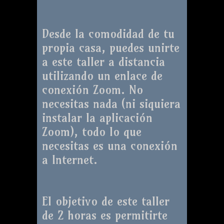
Desde la comodidad de tu
propia casa, puedes unirte
a este taller a distancia
utilizando un enlace de
conexión Zoom. No
necesitas nada (ni siquiera
instalar la aplicación
Zoom), todo lo que
necesitas es una conexión
a Internet.
El objetivo de este taller
de 2 horas es permitirte