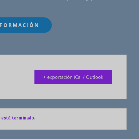
+ exportación iCal / Outlook
 está terminado.