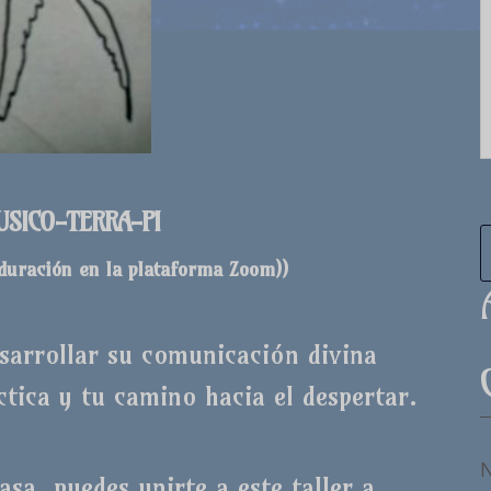
USICO-TERRA-PI
 duración en la plataforma Zoom)
)
esarrollar su comunicación divina
tica y tu camino hacia el despertar.
N
sa, puedes unirte a este taller a