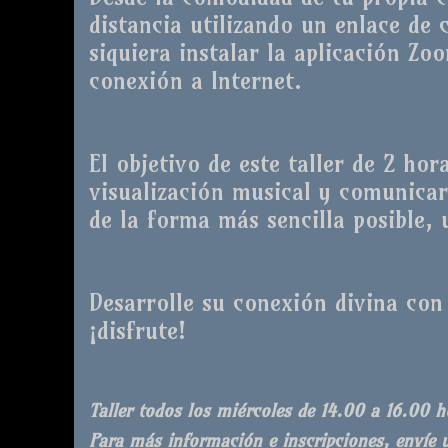
distancia utilizando un enlace de
siquiera instalar la aplicación Zo
conexión a Internet.
El objetivo de este taller de 2 hor
visualización musical y comunicar
de la forma más sencilla posible, 
Desarrolle su conexión divina con
¡disfrute!
Taller todos los miércoles de 14.00 a 16.00
Para más información e inscripciones, envíe 