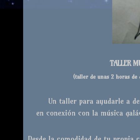
TALLER M
(taller de unas 2 horas de
Un taller para ayudarle a d
en conexión con la música galác
Desde la comodidad de tu propia ca