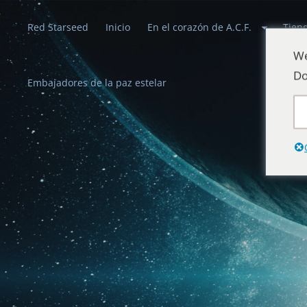
Red Starseed
Inicio
En el corazón de A.C.F.
Tien
We
Do
Embajadores de la paz estelar
Alianzas celes
Que la paz reine en la Tierra y en el