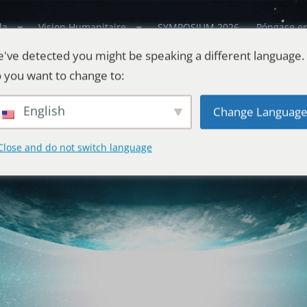
da
Vision Humanitaire
SYMPOSIUM 2026
Póngase en
've detected you might be speaking a different language.
 you want to change to:
English
Change Languag
Close and do not switch language
tiales
 Universo